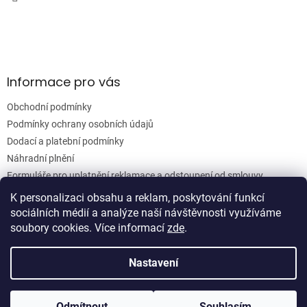
r
v
k
y
v
ý
Informace pro vás
p
i
Obchodní podmínky
s
u
Podmínky ochrany osobních údajů
Dodací a platební podmínky
Náhradní plnění
Formuláře pro uplatnění reklamace a odstoupení od smlouvy
Moje objednávka
K personalizaci obsahu a reklam, poskytování funkcí
sociálních médií a analýze naší návštěvnosti využíváme
soubory cookies. Více informací
zde
.
Vytvořil Shoptet
Nastavení
Copyright 2026
Woodgrain s.r.o.
. Všechna práva vyhrazena.
Odmítnout
Souhlasím