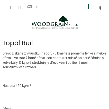
Přejít
NÁKUP
na
CZK
obsah
KOŠÍK
Topol Burl
Dřevo získané z výrůstkú (nádorů) u kmene je poměrně lehké a měkké
dřevo.
Pro toto žíhané dřevo jsou charakteristické zarostlé částice a
větve kůry.
Díky své struktuře je dřevo velmi oblíbené mezi
soustružníky a řezbáři.
Hustota 450 kg/m³
Dřevo