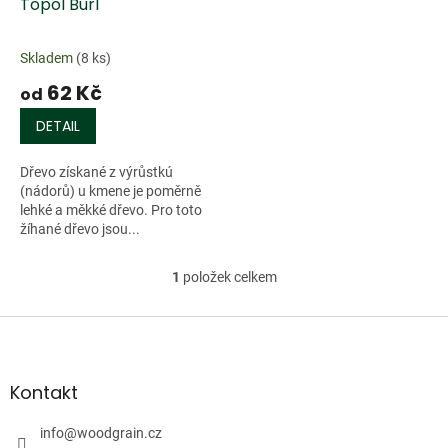
d
Topol Burl
u
k
Skladem
(8 ks)
t
62 Kč
ů
od
DETAIL
Dřevo získané z výrůstkú
(nádorů) u kmene je poměrně
lehké a měkké dřevo. Pro toto
žíhané dřevo jsou...
1
položek celkem
O
v
l
Z
á
á
d
p
a
a
Kontakt
c
t
í
í
info
@
woodgrain.cz
p