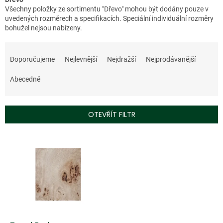
Všechny položky ze sortimentu "Dřevo" mohou být dodány pouze v
uvedených rozměrech a specifikacích. Speciální individuální rozměry
bohužel nejsou nabízeny.
Ř
a
Doporučujeme
Nejlevnější
Nejdražší
Nejprodávanější
z
e
Abecedně
n
í
p
OTEVŘÍT FILTR
r
o
V
d
ý
u
p
k
i
t
s
ů
p
r
o