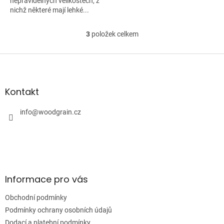
nepravidelných velikostech, z
nichž některé mají lehké...
3
položek celkem
O
v
l
Z
á
á
d
p
a
a
Kontakt
c
t
í
í
info
@
woodgrain.cz
p
r
v
k
y
v
ý
Informace pro vás
p
i
Obchodní podmínky
s
u
Podmínky ochrany osobních údajů
Dodací a platební podmínky