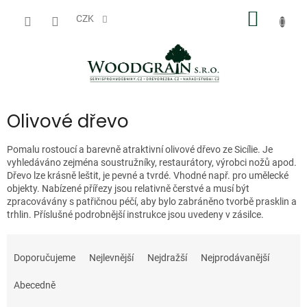
Přejít
NÁKUP
na
CZK
obsah
KOŠÍK
Olivové dřevo
Pomalu rostoucí a barevně atraktivní olivové dřevo ze Sicílie. Je
vyhledáváno zejména soustružníky, restaurátory, výrobci nožů apod.
Dřevo lze krásně leštit, je pevné a tvrdé. Vhodné např. pro umělecké
objekty. Nabízené přířezy jsou relativně čerstvé a musí být
zpracovávány s patřičnou péčí, aby bylo zabráněno tvorbě prasklin a
trhlin. Příslušné podrobnější instrukce jsou uvedeny v zásilce.
Ř
a
Doporučujeme
Nejlevnější
Nejdražší
Nejprodávanější
z
e
Abecedně
n