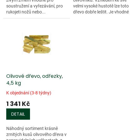
soustružení a vyřezávání, pro
velmi vysoké hustotě lze toto
rukojeti nožů nebo...
dřevo dobře leštit. Je vhodné
pro výrobu...
Olivové dřevo, odřezky,
4,5 kg
K objednání (3-8 týdny)
1 341 Kč
DETAIL
Náhodný sortiment krásně
zrnitých kusů olivového dřeva v