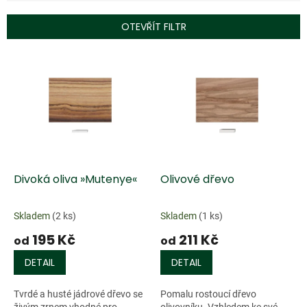
í
p
OTEVŘÍT FILTR
r
o
V
d
ý
u
p
k
i
t
s
ů
p
r
o
d
Divoká oliva »Mutenye«
Olivové dřevo
u
k
Skladem
(2 ks)
Skladem
(1 ks)
t
195 Kč
211 Kč
ů
od
od
DETAIL
DETAIL
Tvrdé a husté jádrové dřevo se
Pomalu rostoucí dřevo
živým zrnem vhodné pro
olivovníku. Vzhledem ke své