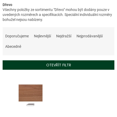
Dřevo
Všechny položky ze sortimentu "Dřevo" mohou být dodány pouze v
uvedených rozměrech a specifikacích. Speciální individuální rozměry
bohužel nejsou nabízeny.
Ř
a
Doporučujeme
Nejlevnější
Nejdražší
Nejprodávanější
z
e
Abecedně
n
í
p
OTEVŘÍT FILTR
r
o
V
d
ý
u
p
k
i
t
s
ů
p
r