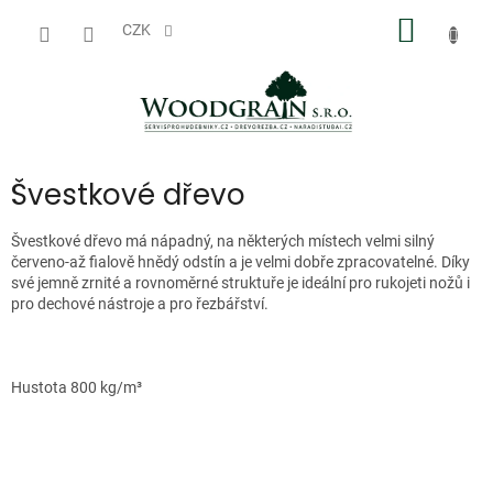
Přejít
NÁKUP
na
CZK
obsah
KOŠÍK
Švestkové dřevo
Švestkové dřevo má nápadný, na některých místech velmi silný
červeno-až fialově hnědý odstín a je velmi dobře zpracovatelné. Díky
své jemně zrnité a rovnoměrné struktuře je ideální pro rukojeti nožů i
pro dechové nástroje a pro řezbářství.
Hustota 800 kg/m³