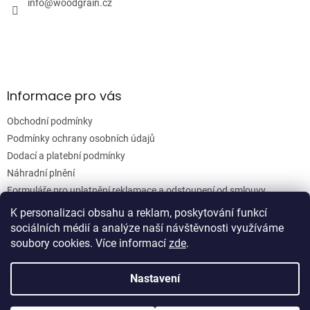
í
info
@
woodgrain.cz
p
r
v
k
y
v
ý
Informace pro vás
p
i
Obchodní podmínky
s
u
Podmínky ochrany osobních údajů
Dodací a platební podmínky
Náhradní plnění
Formuláře pro uplatnění reklamace a odstoupení od smlouvy
Moje objednávka
K personalizaci obsahu a reklam, poskytování funkcí
sociálních médií a analýze naší návštěvnosti využíváme
soubory cookies. Více informací
zde
.
Vytvořil Shoptet
Nastavení