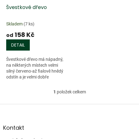
o
d
Švestkové dřevo
u
k
Skladem
(7 ks)
t
158 Kč
ů
od
DETAIL
Švestkové dřevo má nápadný,
na některých místech velmi
silný červeno-až fialově hnědý
odstín a je velmi dobře
zpracovatelné. Díky své jemně
zrnité a rovnoměrné struktuře
1
položek celkem
O
je...
v
l
Z
á
á
d
p
a
a
Kontakt
c
t
í