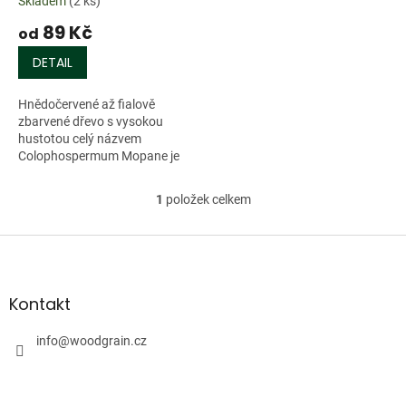
Skladem
(2 ks)
t
89 Kč
ů
od
DETAIL
Hnědočervené až fialově
zbarvené dřevo s vysokou
hustotou celý názvem
Colophospermum Mopane je
kořenové dřevo pocházející...
1
položek celkem
O
v
l
Z
á
á
d
p
a
a
Kontakt
c
t
í
í
info
@
woodgrain.cz
p
r
v
k