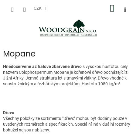
Přejít
NÁKUP
na
CZK
obsah
KOŠÍK
Mopane
Hnědočervené až fialově zbarvené dřevo
s vysokou hustotou celý
názvem Colophospermum Mopane je kořenové dřevo pocházející z
Jižní Afriky. Jemná struktura let s tmavými vlákny. Dřevo vhodné k
soustružnickým a řezbářským projektům. Hustota 1080 kg/m³
Dřevo
Všechny položky ze sortimentu "Dřevo" mohou být dodány pouze v
uvedených rozměrech a specifikacích. Speciální individuální rozměry
bohužel nejsou nabízeny.