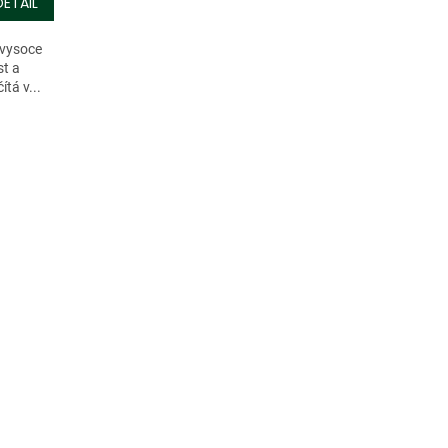
DETAIL
 vysoce
st a
ítá v...