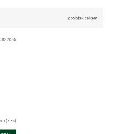
2
položek celkem
:
832056
dem
(7 ks)