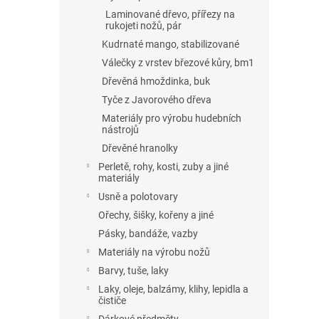
Laminované dřevo, přířezy na
rukojeti nožů, pár
Kudrnaté mango, stabilizované
Válečky z vrstev březové kůry, bm1
Dřevěná hmoždinka, buk
Tyče z Javorového dřeva
Materiály pro výrobu hudebních
nástrojů
Dřevěné hranolky
Perletě, rohy, kosti, zuby a jiné
materiály
Usně a polotovary
Ořechy, šišky, kořeny a jiné
Pásky, bandáže, vazby
Materiály na výrobu nožů
Barvy, tuše, laky
Laky, oleje, balzámy, klihy, lepidla a
čističe