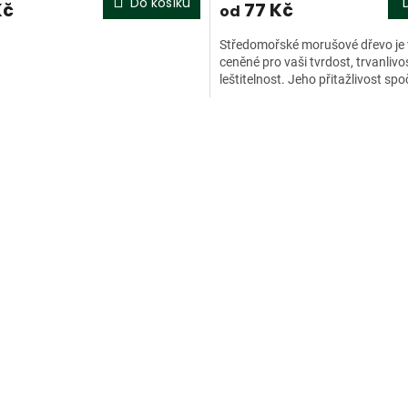
Do košíku
77 Kč
Kč
od
Středomořské morušové dřevo je
ceněné pro vaši tvrdost, trvanlivo
leštitelnost. Jeho přitažlivost spoč
O
v
l
á
d
a
c
í
p
r
v
k
y
v
ý
p
i