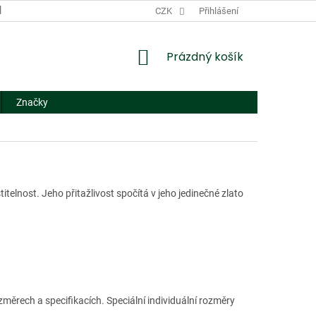
DODACÍ A PLATEBNÍ PODMÍNKY
CZK
NÁHRADNÍ PLNĚNÍ
Přihlášení
FORMUL
NÁKUPNÍ
Prázdný košík
KOŠÍK
Značky
telnost. Jeho přitažlivost spočítá v jeho jedinečné zlato
ěrech a specifikacích. Speciální individuální rozměry