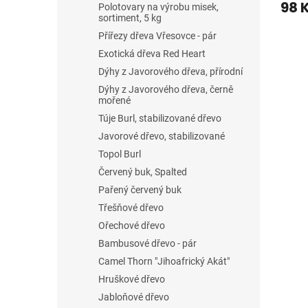
98 
Polotovary na výrobu misek,
sortiment, 5 kg
Přířezy dřeva Vřesovce - pár
Exotická dřeva Red Heart
Dýhy z Javorového dřeva, přírodní
Dýhy z Javorového dřeva, černě
mořené
Túje Burl, stabilizované dřevo
Javorové dřevo, stabilizované
Topol Burl
Červený buk, Spalted
Pařený červený buk
Třešňové dřevo
Ořechové dřevo
Bambusové dřevo - pár
Camel Thorn "Jihoafrický Akát"
Hruškové dřevo
Jabloňové dřevo