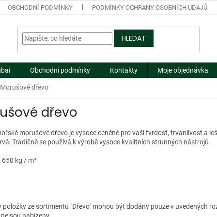
OBCHODNÍ PODMÍNKY
PODMÍNKY OCHRANY OSOBNÍCH ÚDAJŮ
HLEDAT
ubai
Obchodní podmínky
Kontakty
Moje objednávka
Morušové dřevo
ušové dřevo
řské morušové dřevo je vysoce ceněné pro vaši tvrdost, trvanlivost a lešti
rvě. Tradičně se používá k výrobě vysoce kvalitních strunných nástrojů.
 650 kg / m³
 položky ze sortimentu "Dřevo" mohou být dodány pouze v uvedených rozm
 nejsou nabízeny.