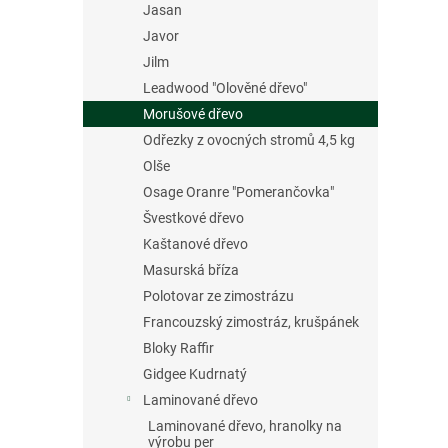
Jasan
Javor
Jilm
Leadwood "Olověné dřevo"
Morušové dřevo
Odřezky z ovocných stromů 4,5 kg
Olše
Osage Oranre "Pomerančovka"
Švestkové dřevo
Kaštanové dřevo
Masurská bříza
Polotovar ze zimostrázu
Francouzský zimostráz, krušpánek
Bloky Raffir
Gidgee Kudrnatý
Laminované dřevo
Laminované dřevo, hranolky na
výrobu per