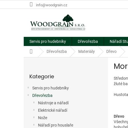
Přejít
info@woodgrain.cz
na
obsah
Servis pro hudebníky
Dřevořezba
Nářadí St
Domů
Dřevořezba
Materiály
Dřevo
P
Mor
o
Přeskočit
s
Kategorie
kategorie
t
Středomo
r
žluté ba
Servis pro hudebníky
a
Hustota
Dřevořezba
n
n
Nástroje a nářadí
í
Elektrické nářadí
p
Dřevo
Nože
a
Všechny
Nářadí pro houslaře
bohužel