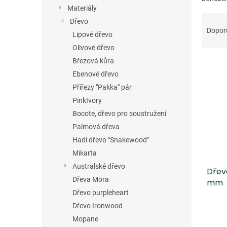
n
Materiály
e
Ř
Dřevo
l
a
Dopor
Lipové dřevo
z
Olivové dřevo
e
V
n
Březová kůra
ý
í
Ebenové dřevo
p
p
Přířezy "Pakka" pár
i
r
PinkIvory
s
o
Bocote, dřevo pro soustružení
p
d
r
Palmová dřeva
u
o
k
Hadí dřevo "Snakewood"
d
t
Mikarta
u
ů
Australské dřevo
Dřev
k
Dřeva Mora
mm
t
Dřevo purpleheart
ů
Dřevo Ironwood
Mopane