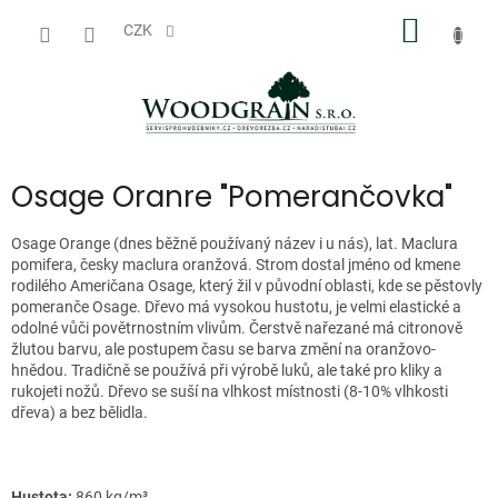
Přejít
NÁKUP
na
CZK
obsah
KOŠÍK
Osage Oranre "Pomerančovka"
Osage Orange (dnes běžně používaný název i u nás), lat. Maclura
pomifera, česky maclura oranžová. Strom dostal jméno od kmene
rodilého Američana Osage, který žil v původní oblasti, kde se pěstovly
pomeranče Osage. Dřevo má vysokou hustotu, je velmi elastické a
odolné vůči povětrnostním vlivům. Čerstvě nařezané má citronově
žlutou barvu, ale postupem času se barva změní na oranžovo-
hnědou. Tradičně se používá při výrobě luků, ale také pro kliky a
rukojeti nožů. Dřevo se suší na vlhkost místnosti (8-10% vlhkosti
dřeva) a bez bělidla.
Hustota:
860 kg/m³