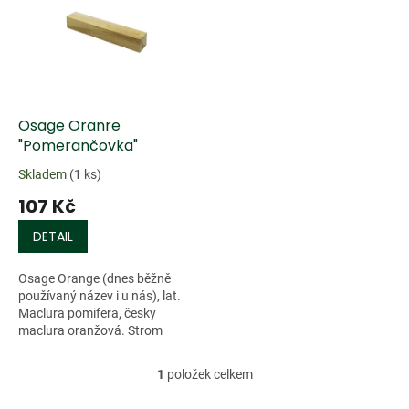
u
p
k
i
t
s
ů
p
r
o
d
Osage Oranre
u
"Pomerančovka"
k
Skladem
(1 ks)
t
107 Kč
ů
DETAIL
Osage Orange (dnes běžně
používaný název i u nás), lat.
Maclura pomifera, česky
maclura oranžová. Strom
dostal jméno od kmene...
1
položek celkem
O
v