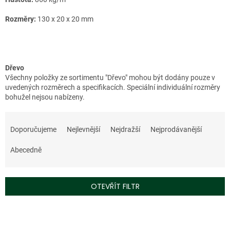
Rozměry:
130 x 20 x 20 mm
Dřevo
Všechny položky ze sortimentu "Dřevo" mohou být dodány pouze v
uvedených rozměrech a specifikacích. Speciální individuální rozměry
bohužel nejsou nabízeny.
Ř
a
Doporučujeme
Nejlevnější
Nejdražší
Nejprodávanější
z
e
Abecedně
n
í
p
OTEVŘÍT FILTR
r
o
V
d
ý