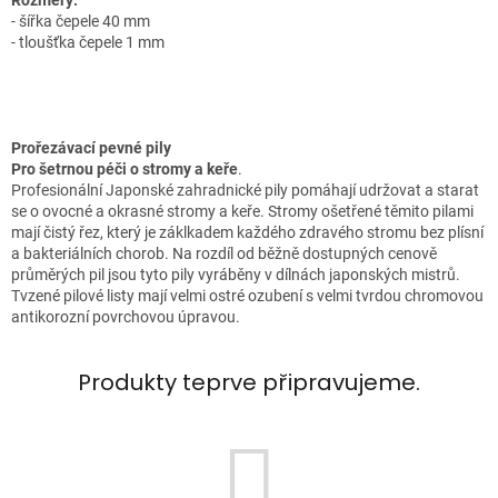
Rozměry:
- šířka čepele 40 mm
- tloušťka čepele 1 mm
Prořezávací pevné pily
Pro šetrnou péči o stromy a keře
.
Profesionální Japonské zahradnické pily pomáhají udržovat a starat
se o ovocné a okrasné stromy a keře. Stromy ošetřené těmito pilami
mají čistý řez, který je záklkadem každého zdravého stromu bez plísní
a bakteriálních chorob. Na rozdíl od běžně dostupných cenově
průměrých pil jsou tyto pily vyráběny v dílnách japonských mistrů.
Tvzené pilové listy mají velmi ostré ozubení s velmi tvrdou chromovou
antikorozní povrchovou úpravou.
Produkty teprve připravujeme.