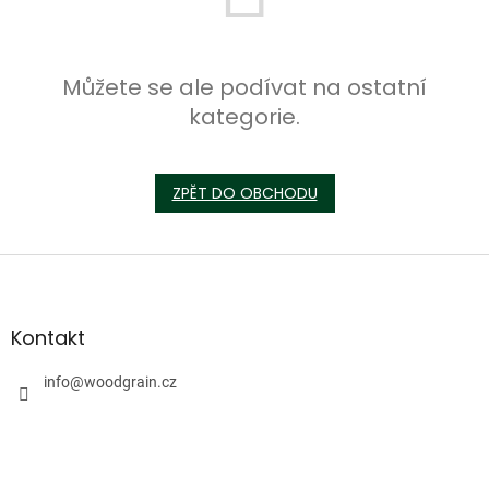
Můžete se ale podívat na ostatní
kategorie.
ZPĚT DO OBCHODU
Z
á
p
a
Kontakt
t
í
info
@
woodgrain.cz