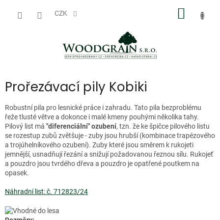
Přejít
NÁKUP
na
CZK
obsah
KOŠÍK
Prořezávací pily Kobiki
Robustní pila pro lesnické práce i zahradu. Tato pila bezproblému
řeže tlusté větve a dokonce i malé kmeny pouhými několika tahy.
Pilový list má
"diferenciální" ozubení
, tzn. že ke špičce pilového listu
se rozestup zubů zvětšuje - zuby jsou hrubší (kombinace trapézového
a trojúhelníkového ozubení). Zuby které jsou směrem k rukojeti
jemnější, usnadňují řezání a snižují požadovanou řeznou sílu. Rukojeť
a pouzdro jsou tvrdého dřeva a pouzdro je opatřené poutkem na
opasek.
Náhradní list: č. 712823/24