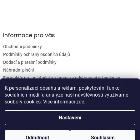
Informace pro vás
Obchodní podmínky
Podmínky ochrany osobních údajů
Dodací a platební podmínky
Náhradní plnění
Formuláře pro uplatnění reklamace a odstoupení od smlouvy
Moje objednávka
K personalizaci obsahu a reklam, poskytování funkcí
sociálních médií a analýze naší návštěvnosti využíváme
soubory cookies. Více informací
zde
.
Vytvořil Shoptet
Nastavení
Copyright 2026
Woodgrain s.r.o.
. Všechna práva vyhrazena.
Odmítnout
Souhlasím
Upravit nastavení cookies