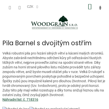
Přejít
NÁKUP
na
CZK
obsah
KOŠÍK
Pila Barnel s dvojitým ostřím
Velká robustní pila pro řezání silných větví a kácení malých stromků.
Abyste zabránili nechtěnému odtržení kůry při odřezávání tlustých
těžkých větví, nejprve proveďte zářez na spodní straně větve. Díky
zubům na horní straně pilového listu můžete provádět tyto zářezy
zespodu větve, aniž byste museli otáčet pilu v ruce. Velká D-rukojeť s
pogumovaným povrchem poskytuje pohodlné a bezpečné uchopení.
Špičky zubů jsou impulzně kalené pro dlouhou životnost. Pilový list je
tvrdě chromovaný (tzv. tvrdochrom), proto je odolný proti korozi.
Zuby této pily mají velké rozestupy a díky tomu snižují řeznou sílu na
ostatní zuby, čímž zvyšují jejich životnost.
Náhradní list: č. 718316