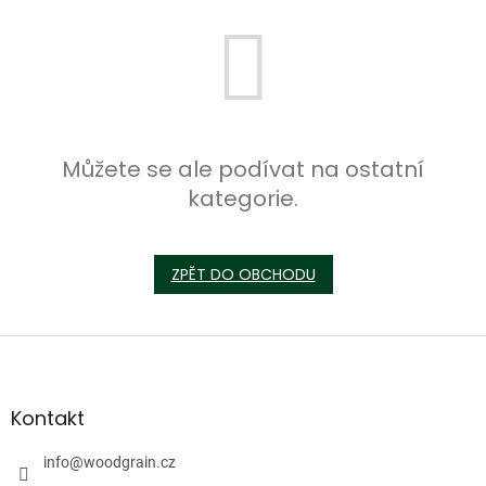
Můžete se ale podívat na ostatní
kategorie.
ZPĚT DO OBCHODU
Z
á
p
a
Kontakt
t
í
info
@
woodgrain.cz