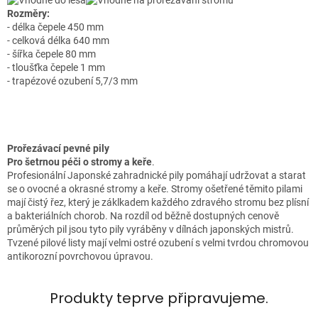
Rozměry:
- délka čepele 450 mm
- celková délka 640 mm
- šířka čepele 80 mm
- tloušťka čepele 1 mm
- trapézové ozubení 5,7/3 mm
Prořezávací pevné pily
Pro šetrnou péči o stromy a keře
.
Profesionální Japonské zahradnické pily pomáhají udržovat a starat
se o ovocné a okrasné stromy a keře. Stromy ošetřené těmito pilami
mají čistý řez, který je záklkadem každého zdravého stromu bez plísní
a bakteriálních chorob. Na rozdíl od běžně dostupných cenově
průměrých pil jsou tyto pily vyráběny v dílnách japonských mistrů.
Tvzené pilové listy mají velmi ostré ozubení s velmi tvrdou chromovou
antikorozní povrchovou úpravou.
Produkty teprve připravujeme.