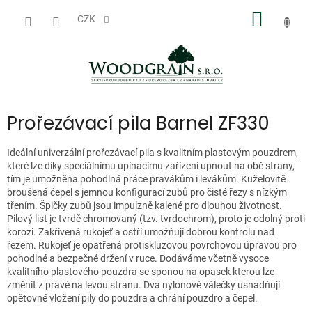
Přejít
NÁKUP
na
CZK
obsah
KOŠÍK
Prořezávací pila Barnel ZF330
Ideální univerzální prořezávací pila s kvalitním plastovým pouzdrem,
které lze díky speciálnímu upínacímu zařízení upnout na obě strany,
tím je umožněna pohodlná práce pravákům i levákům. Kuželovitě
broušená čepel s jemnou konfigurací zubů pro čisté řezy s nízkým
třením. Špičky zubů jsou impulzně kalené pro dlouhou životnost.
Pilový list je tvrdě chromovaný (tzv. tvrdochrom), proto je odolný proti
korozi. Zakřivená rukojeť a ostří umožňují dobrou kontrolu nad
řezem. Rukojeť je opatřená protiskluzovou povrchovou úpravou pro
pohodlné a bezpečné držení v ruce. Dodáváme včetně vysoce
kvalitního plastového pouzdra se sponou na opasek kterou lze
změnit z pravé na levou stranu. Dva nylonové válečky usnadňují
opětovné vložení pily do pouzdra a chrání pouzdro a čepel.