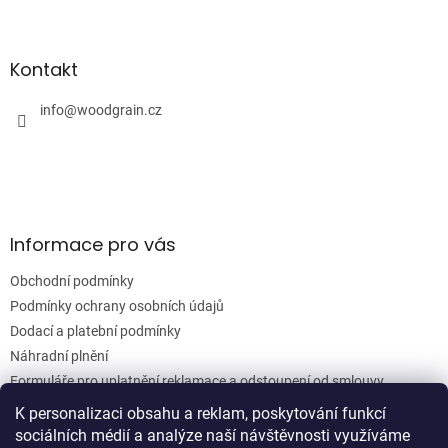
Z
á
p
a
Kontakt
t
í
info
@
woodgrain.cz
Informace pro vás
Obchodní podmínky
Podmínky ochrany osobních údajů
Dodací a platební podmínky
Náhradní plnění
Formuláře pro uplatnění reklamace a odstoupení od smlouvy
Moje objednávka
K personalizaci obsahu a reklam, poskytování funkcí
sociálních médií a analýze naší návštěvnosti využíváme