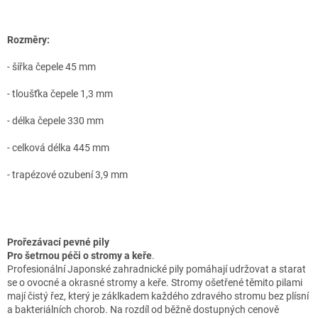
Rozměry:
- šířka čepele 45 mm
- tloušťka čepele 1,3 mm
- délka čepele 330 mm
- celková délka 445 mm
- trapézové ozubení 3,9 mm
Prořezávací pevné pily
Pro šetrnou péči o stromy a keře
.
Profesionální Japonské zahradnické pily pomáhají udržovat a starat
se o ovocné a okrasné stromy a keře. Stromy ošetřené těmito pilami
mají čistý řez, který je záklkadem každého zdravého stromu bez plísní
a bakteriálních chorob. Na rozdíl od běžně dostupných cenově