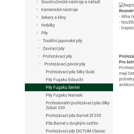
n
Soustružnické nástroje a nářadí
e
Kamenické nástroje
Rozměr
l
- šířka 
Sekery a klíny
- tloušť
Hoblíky
- trapé
Pily
Tradiční japonské pily
Zavírací pily
Prořezávací pily
Prořezá
Pro šet
Prořezávací pevné pily
Profesi
Prořezávací pila Silky Ibuki
mají čis
průměrýc
Pily Fugaku Edauchi
antikor
Pily Fugaku Sentei
Pily Fugaku Namaki
Profesionální prořezávací pila Silky
Zübat 330
Prořezávací pila Barnel ZF330
Pila Barnel s dvojitým ostřím
Prořezávací pily DICTUM Classic