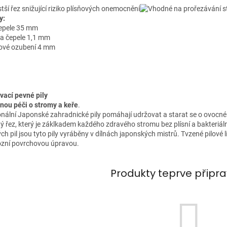
y:
čepele 35 mm
ka čepele 1,1 mm
zové ozubení 4 mm
vací pevné pily
rnou péči o stromy a keře
.
onální Japonské zahradnické pily pomáhají udržovat a starat se o ovocné
tý řez, který je záklkadem každého zdravého stromu bez plísní a bakteri
h pil jsou tyto pily vyráběny v dílnách japonských mistrů. Tvzené pilové 
ozní povrchovou úpravou.
Produkty teprve připr