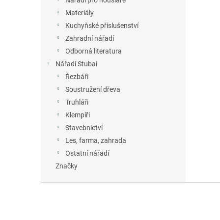
Nářadí pro houslaře
Materiály
Kuchyňské příslušenství
Zahradní nářadí
Odborná literatura
Nářadí Stubai
Řezbáři
Soustružení dřeva
Truhláři
Klempíři
Stavebnictví
Les, farma, zahrada
Ostatní nářadí
Značky
Z
á
p
a