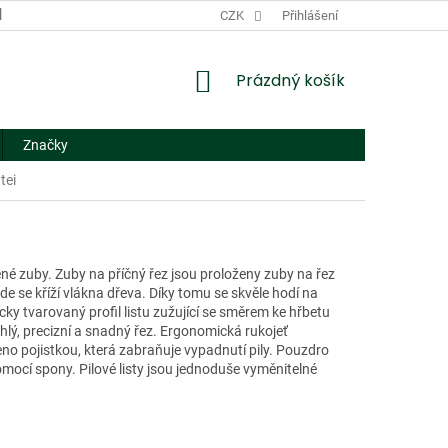
DODACÍ A PLATEBNÍ PODMÍNKY
CZK
NÁHRADNÍ PLNĚNÍ
Přihlášení
FORMUL
NÁKUPNÍ
Prázdný košík
KOŠÍK
Značky
tei
ené zuby. Zuby na příčný řez jsou proloženy zuby na řez
de se kříží vlákna dřeva. Díky tomu se skvěle hodí na
 tvarovaný profil listu zužující se směrem ke hřbetu
hlý, precizní a snadný řez. Ergonomická rukojeť
no pojistkou, která zabraňuje vypadnutí pily. Pouzdro
ocí spony. Pilové listy jsou jednoduše vyměnitelné