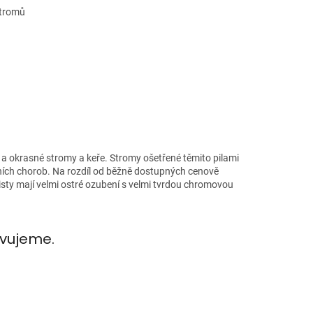
 a okrasné stromy a keře. Stromy ošetřené těmito pilami
álních chorob. Na rozdíl od běžně dostupných cenově
listy mají velmi ostré ozubení s velmi tvrdou chromovou
avujeme.