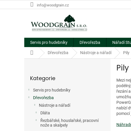
Přejít
info@woodgrain.cz
na
obsah
Servis pro hudebníky
Dřevořezba
Nářadí St
Domů
Dřevořezba
Nástroje a nářadí
Pily
P
Pil
o
Přeskočit
s
Kategorie
kategorie
t
Mezi nej
r
podélný,
Servis pro hudebníky
řezání 
a
umožňuje
Dřevořezba
n
PowerGri
n
Nástroje a nářadí
nabízí 
í
Dláta
pomocí 
p
Řezbářské, houslařské, pracovní
a
Náhradní
nože a skalpely