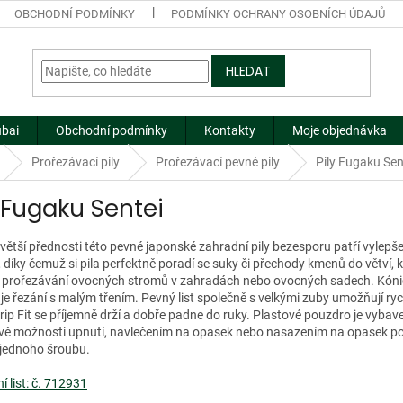
OBCHODNÍ PODMÍNKY
PODMÍNKY OCHRANY OSOBNÍCH ÚDAJŮ
HLEDAT
ubai
Obchodní podmínky
Kontakty
Moje objednávka
Prořezávací pily
Prořezávací pevné pily
Pily Fugaku Sen
y Fugaku Sentei
větší přednosti této pevné japonské zahradní pily bezesporu patří vylepš
 díky čemuž si pila perfektně poradí se suky či přechody kmenů do větví, k
a prořezávání ovocných stromů v zahradách nebo ovocných sadech. Kónicky
 řezání s malým třením. Pevný list společně s velkými zuby umožňují ryc
p Fit se příjemně drží a dobře padne do ruky. Plastové pouzdro je vybave
dvě možnosti upnutí, navlečením na opasek nebo nasazením na opasek pom
jednoho šroubu.
 list: č. 712931