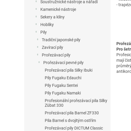
n
Soustružnické nástroje a nářadí
- trapé
e
Kamenické nástroje
l
Sekery a klíny
Hoblíky
Pily
Tradiční japonské pily
Prořezá
Zavírací pily
Pro šet
Profesi
Prořezávací pily
mají čis
Prořezávací pevné pily
průměrýc
Prořezávací pila Silky Ibuki
antikor
Pily Fugaku Edauchi
Pily Fugaku Sentei
Pily Fugaku Namaki
Profesionální prořezávací pila Silky
Zübat 330
Prořezávací pila Barnel ZF330
Pila Barnel s dvojitým ostřím
Prořezávací pily DICTUM Classic