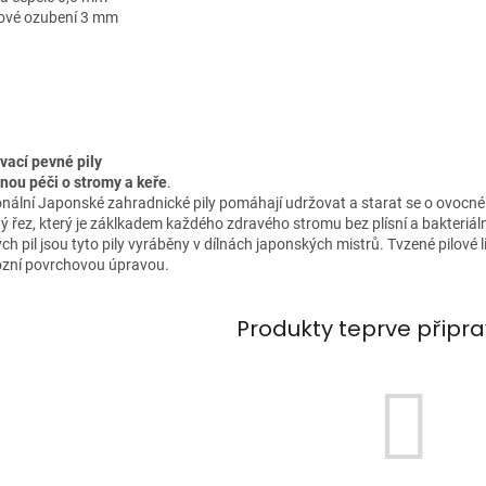
zové ozubení 3 mm
vací pevné pily
rnou péči o stromy a keře
.
onální Japonské zahradnické pily pomáhají udržovat a starat se o ovocné
tý řez, který je záklkadem každého zdravého stromu bez plísní a bakteri
h pil jsou tyto pily vyráběny v dílnách japonských mistrů. Tvzené pilové 
ozní povrchovou úpravou.
Produkty teprve připr