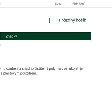
DODACÍ A PLATEBNÍ PODMÍNKY
CZK
NÁHRADNÍ PLNĚNÍ
Přihlášení
FORMUL
NÁKUPNÍ
Prázdný košík
KOŠÍK
Značky
a
ému ozubení a snadno čistitelné polymerové rukojeti je
 se s plastovým pouzdrem.