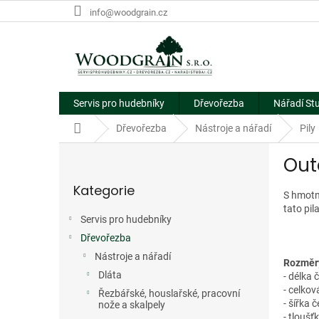
Přejít
info@woodgrain.cz
na
obsah
Servis pro hudebníky
Dřevořezba
Nářadí St
Domů
Dřevořezba
Nástroje a nářadí
Pily
P
Out
o
Přeskočit
s
Kategorie
kategorie
t
S hmotno
r
tato pil
Servis pro hudebníky
a
Dřevořezba
n
n
Nástroje a nářadí
Rozměr
í
Dláta
- délka
p
- celko
Řezbářské, houslařské, pracovní
a
- šířka 
nože a skalpely
- tloušť