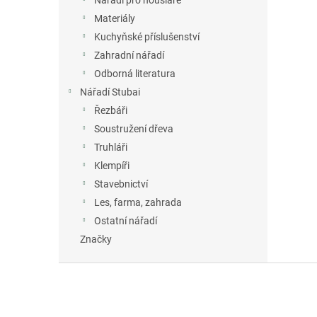
Nářadí pro houslaře
Materiály
Kuchyňské příslušenství
Zahradní nářadí
Odborná literatura
Nářadí Stubai
Řezbáři
Soustružení dřeva
Truhláři
Klempíři
Stavebnictví
Les, farma, zahrada
Ostatní nářadí
Značky
Z
á
p
a