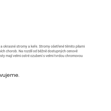
 a okrasné stromy a keře. Stromy ošetřené těmito pilami
álních chorob. Na rozdíl od běžně dostupných cenově
listy mají velmi ostré ozubení s velmi tvrdou chromovou
avujeme.