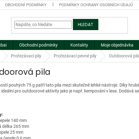
OBCHODNÍ PODMÍNKY
PODMÍNKY OCHRANY OSOBNÍCH ÚDAJŮ
HLEDAT
ubai
Obchodní podmínky
Kontakty
Moje objednávka
Prořezávací pily
Prořezávací pevné pily
Outdoorová pil
doorová pila
stí pouhých 75 g patří tato pila mezi skutečně lehké nástroje. Díky hrub
a ideální pro outdoorové aktivity jako je např. kempování v lese. Dodává
y:
 čepele 140 mm
vá délka 265 mm
čepele 25 mm
ka čepele 0,6 mm