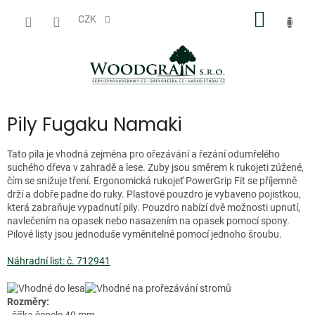
Přejít
NÁKUP
na
CZK
obsah
KOŠÍK
Pily Fugaku Namaki
Tato pila je vhodná zejména pro ořezávání a řezání odumřelého
suchého dřeva v zahradě a lese. Zuby jsou směrem k rukojeti zúžené,
čím se snižuje tření. Ergonomická rukojeť PowerGrip Fit se příjemně
drží a dobře padne do ruky. Plastové pouzdro je vybaveno pojistkou,
která zabraňuje vypadnutí pily. Pouzdro nabízí dvě možnosti upnutí,
navlečením na opasek nebo nasazením na opasek pomocí spony.
Pilové listy jsou jednoduše vyměnitelné pomocí jednoho šroubu.
Náhradní list: č. 712941
Rozměry: