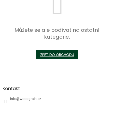
Můžete se ale podívat na ostatní
kategorie.
ZPĚT DO OBCHODU
Z
á
p
a
Kontakt
t
í
info
@
woodgrain.cz