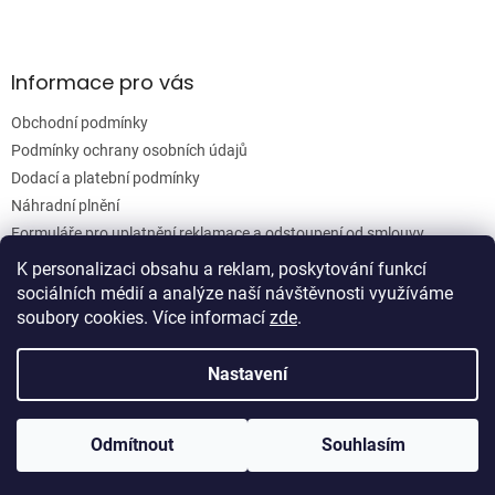
Informace pro vás
Obchodní podmínky
Podmínky ochrany osobních údajů
Dodací a platební podmínky
Náhradní plnění
Formuláře pro uplatnění reklamace a odstoupení od smlouvy
Moje objednávka
K personalizaci obsahu a reklam, poskytování funkcí
sociálních médií a analýze naší návštěvnosti využíváme
soubory cookies. Více informací
zde
.
Vytvořil Shoptet
Nastavení
Copyright 2026
Woodgrain s.r.o.
. Všechna práva vyhrazena.
Odmítnout
Souhlasím
Upravit nastavení cookies