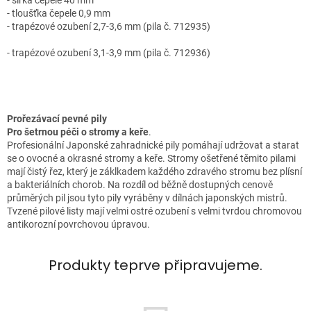
- šířka čepele 40 mm
- tloušťka čepele 0,9 mm
- trapézové ozubení 2,7-3,6 mm (pila č. 712935)
- trapézové ozubení 3,1-3,9 mm (pila č. 712936)
Prořezávací pevné pily
Pro šetrnou péči o stromy a keře
.
Profesionální Japonské zahradnické pily pomáhají udržovat a starat
se o ovocné a okrasné stromy a keře. Stromy ošetřené těmito pilami
mají čistý řez, který je záklkadem každého zdravého stromu bez plísní
a bakteriálních chorob. Na rozdíl od běžně dostupných cenově
průměrých pil jsou tyto pily vyráběny v dílnách japonských mistrů.
Tvzené pilové listy mají velmi ostré ozubení s velmi tvrdou chromovou
antikorozní povrchovou úpravou.
Produkty teprve připravujeme.