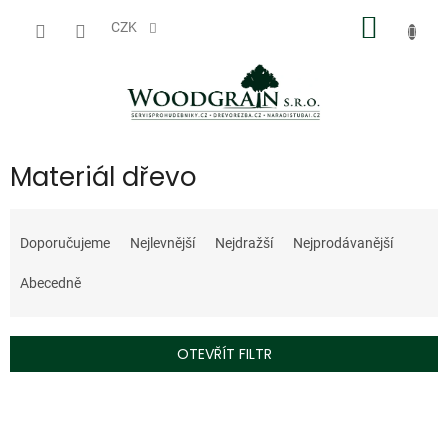
Přejít
NÁKUP
na
CZK
obsah
KOŠÍK
Materiál dřevo
Ř
a
Doporučujeme
Nejlevnější
Nejdražší
Nejprodávanější
z
e
Abecedně
n
í
p
OTEVŘÍT FILTR
r
o
V
d
ý
u
p