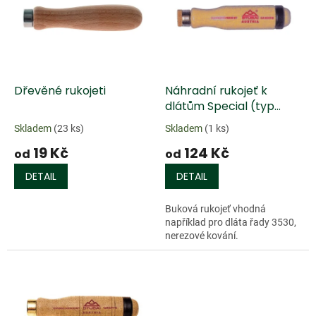
k
i
t
s
ů
p
r
o
d
Dřevěné rukojeti
Náhradní rukojeť k
u
dlátům Special (typ
k
3530) - buková
Skladem
(23 ks)
Skladem
(1 ks)
t
19 Kč
124 Kč
ů
od
od
DETAIL
DETAIL
Buková rukojeť vhodná
například pro dláta řady 3530,
nerezové kování.