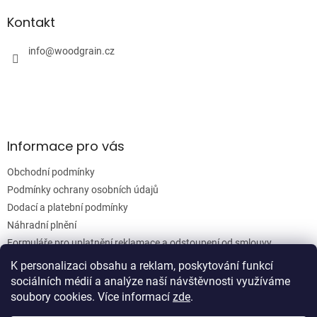
d
p
a
a
Kontakt
c
t
í
í
info
@
woodgrain.cz
p
r
v
k
y
v
ý
Informace pro vás
p
i
Obchodní podmínky
s
u
Podmínky ochrany osobních údajů
Dodací a platební podmínky
Náhradní plnění
Formuláře pro uplatnění reklamace a odstoupení od smlouvy
Moje objednávka
K personalizaci obsahu a reklam, poskytování funkcí
sociálních médií a analýze naší návštěvnosti využíváme
soubory cookies. Více informací
zde
.