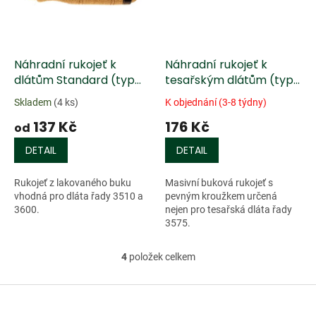
Náhradní rukojeť k
Náhradní rukojeť k
dlátům Standard (typ
tesařským dlátům (typ
3510 a 3600)
3575)
Skladem
(4 ks)
K objednání (3-8 týdny)
137 Kč
176 Kč
od
DETAIL
DETAIL
Rukojeť z lakovaného buku
Masivní buková rukojeť s
vhodná pro dláta řady 3510 a
pevným kroužkem určená
3600.
nejen pro tesařská dláta řady
3575.
4
položek celkem
O
v
l
Z
á
á