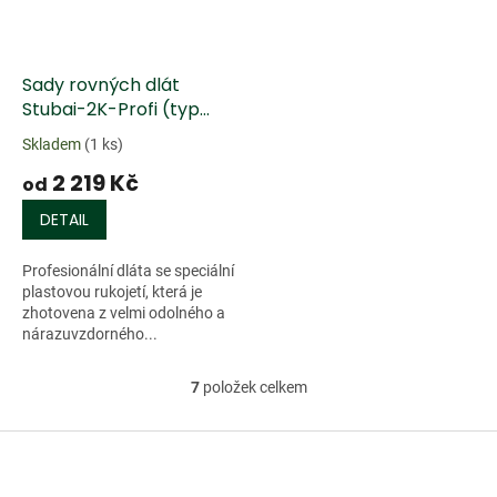
Sady rovných dlát
Stubai-2K-Profi (typ
3560) - plastová rukojeť
Skladem
(1 ks)
2 219 Kč
od
DETAIL
Profesionální dláta se speciální
plastovou rukojetí, která je
zhotovena z velmi odolného a
nárazuvzdorného...
7
položek celkem
O
v
l
Z
á
á
d
p