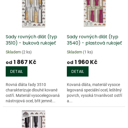
k
i
t
s
ů
p
r
o
d
Sady rovných dlát (typ
Sady rovných dlát (typ
u
3510) - buková rukojeť
3540) - plastová rukojeť
k
Skladem
(2 ks)
Skladem
(1 ks)
t
1 867 Kč
1 960 Kč
ů
od
od
DETAIL
DETAIL
Rovná dláta řady 3510
Kovaná dláta, materiál vysoce
charakterizuje dlouhé kované
legovaná speciální ocel, leštěný
ostří. Materiál vysocelegovaná
povrch, vysoká trvanlivost ostří
nástrojová ocel, břit jemně...
a...