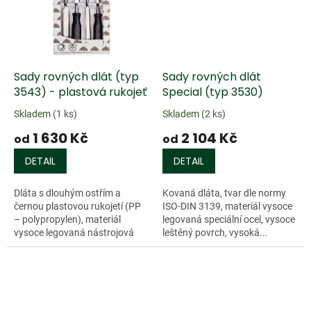
Sady rovných dlát (typ
Sady rovných dlát
3543) - plastová rukojeť
Special (typ 3530)
Skladem
(1 ks)
Skladem
(2 ks)
1 630 Kč
2 104 Kč
od
od
DETAIL
DETAIL
Dláta s dlouhým ostřím a
Kovaná dláta, tvar dle normy
černou plastovou rukojetí (PP
ISO-DIN 3139, materiál vysoce
– polypropylen), materiál
legovaná speciální ocel, vysoce
vysoce legovaná nástrojová
leštěný povrch, vysoká...
ocel...
Doprodej