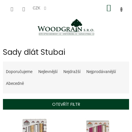
Přejít
NÁKUP
na
CZK
obsah
KOŠÍK
Sady dlát Stubai
Ř
a
Doporučujeme
Nejlevnější
Nejdražší
Nejprodávanější
z
e
Abecedně
n
í
p
OTEVŘÍT FILTR
r
o
V
d
ý
u
p