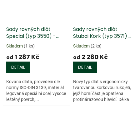
Sady rovných dlát
Sady rovných dlát
Special (typ 3550) -
Stubai Kork (typ 3571) -
plastová rukojeť
4 ks
Skladem
(1 ks)
Skladem
(2 ks)
1 287 Kč
2 280 Kč
od
od
DETAIL
DETAIL
Kovaná dláta, provedení dle
Nový typ dlát s ergonomicky
normy ISO-DIN 3139, materiál
tvarovanou korkovou rukojetí,
legovaná speciální ocel, vysoce
jejíž horní část je opatřena
leštěný povrch,...
protinárazovou hlavicí. Délka
rukojeti je 130 mm, umožňuje
tak přesnou a neúnavnou
práci....