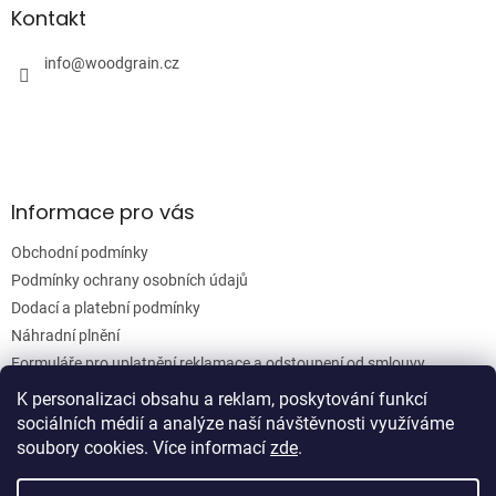
a
a
Kontakt
c
t
í
í
info
@
woodgrain.cz
p
r
v
k
y
v
ý
Informace pro vás
p
i
Obchodní podmínky
s
u
Podmínky ochrany osobních údajů
Dodací a platební podmínky
Náhradní plnění
Formuláře pro uplatnění reklamace a odstoupení od smlouvy
Moje objednávka
K personalizaci obsahu a reklam, poskytování funkcí
sociálních médií a analýze naší návštěvnosti využíváme
soubory cookies. Více informací
zde
.
Vytvořil Shoptet