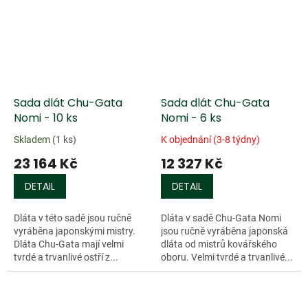
Sada dlát Chu-Gata
Sada dlát Chu-Gata
Nomi - 10 ks
Nomi - 6 ks
Skladem
(1 ks)
K objednání (3-8 týdny)
23 164 Kč
12 327 Kč
DETAIL
DETAIL
Dláta v této sadě jsou ručně
Dláta v sadě Chu-Gata Nomi
vyráběna japonskými mistry.
jsou ručně vyráběna japonská
Dláta Chu-Gata mají velmi
dláta od mistrů kovářského
tvrdé a trvanlivé ostří z...
oboru. Velmi tvrdé a trvanlivé...