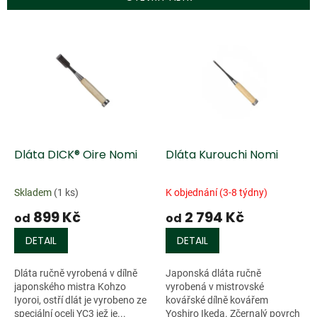
r
o
V
d
ý
u
p
k
i
t
s
ů
p
r
o
d
Dláta DICK® Oire Nomi
Dláta Kurouchi Nomi
u
k
Skladem
(1 ks)
K objednání (3-8 týdny)
t
899 Kč
2 794 Kč
ů
od
od
DETAIL
DETAIL
Dláta ručně vyrobená v dílně
Japonská dláta ručně
japonského mistra Kohzo
vyrobená v mistrovské
Iyoroi, ostří dlát je vyrobeno ze
kovářské dílně kovářem
speciální oceli YC3 jež je...
Yoshiro Ikeda. Zčernalý povrch