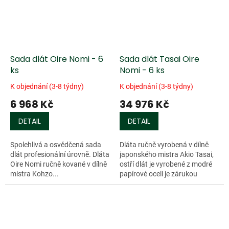
Sada dlát Oire Nomi - 6
Sada dlát Tasai Oire
ks
Nomi - 6 ks
K objednání (3-8 týdny)
K objednání (3-8 týdny)
6 968 Kč
34 976 Kč
DETAIL
DETAIL
Spolehlivá a osvědčená sada
Dláta ručně vyrobená v dílně
dlát profesionální úrovně. Dláta
japonského mistra Akio Tasai,
Oire Nomi ručně kované v dílně
ostří dlát je vyrobené z modré
mistra Kohzo...
papírové oceli je zárukou
dlouhé trvanlivosti a dokonalé
brousitelnosti. Rukojeť...