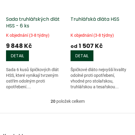
Sada truhlářských dlát
Truhlářská dláta HSS
HSS - 6 ks
K objednání (3-8 týdny)
K objednání (3-8 týdny)
9 848 Kč
1 507 Kč
od
DETAIL
DETAIL
Sada 6 kusů špičkových dlát
Špičkové dláto nejvyšší kvality
HSS, které vynikají tvrzeným
odolné proti opotřebení,
ostřím odolným proti
vhodné pro stolařskou,
opotřebení....
truhlářskou a tesařskou...
20
položek celkem
O
v
l
Z
á
á
d
p
a