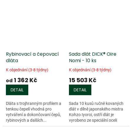
Rybinovací a čepovací
Sada dlát DICK® Oire
dláta
Nomi - 10 ks
K objednání (3-8 týdny)
K objednání (3-8 týdny)
1 362 Kč
15 503 Kč
od
DETAIL
DETAIL
Dláta s trojhranným profilem a
Sada 10 kusů ručně kovaných
tenkou čepelí vhodná pro
dlát v dílně japonského mistra
vytváření a dokončovaní čepů,
Kohzo Iyoroi, ostří dlát je
rybinových a dalších...
vyrobeno ze speciální oceli
YC3...