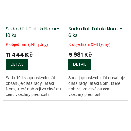
Sada dlát Tataki Nomi -
Sada dlát Tataki Nomi -
10 ks
6 ks
K objednání (3-8 týdny)
K objednání (3-8 týdny)
11 444 Kč
5 981 Kč
DETAIL
DETAIL
Sada 10 ks japonských dlát
Sada japonských dlát obsahuje
obsahuje dláta řady Tataki
dláta řady Tataki Nomi, které
Nomi, které nabízejí za skvělou
nabízejí za skvělou cenu
cenu všechny přednosti
všechny přednosti
japonských...
japonských...