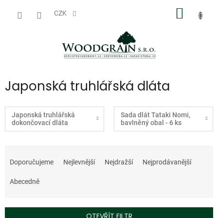
Přejít
NÁKUP
na
CZK
obsah
KOŠÍK
Japonská truhlářská dláta
Japonská truhlářská
Sada dlát Tataki Nomi,
dokončovací dláta
bavlněný obal - 6 ks
Ř
a
Doporučujeme
Nejlevnější
Nejdražší
Nejprodávanější
z
e
Abecedně
n
í
p
OTEVŘÍT FILTR