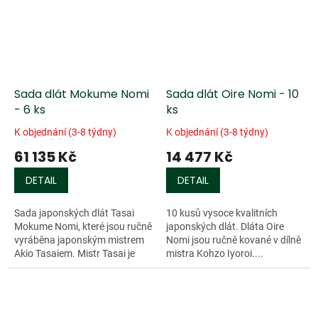
Sada dlát Mokume Nomi
Sada dlát Oire Nomi - 10
- 6 ks
ks
K objednání (3-8 týdny)
K objednání (3-8 týdny)
61 135 Kč
14 477 Kč
DETAIL
DETAIL
Sada japonských dlát Tasai
10 kusů vysoce kvalitních
Mokume Nomi, které jsou ručně
japonských dlát. Dláta Oire
vyráběna japonským mistrem
Nomi jsou ručně kované v dílně
Akio Tasaiem. Mistr Tasai je
mistra Kohzo Iyoroi....
znám svou...