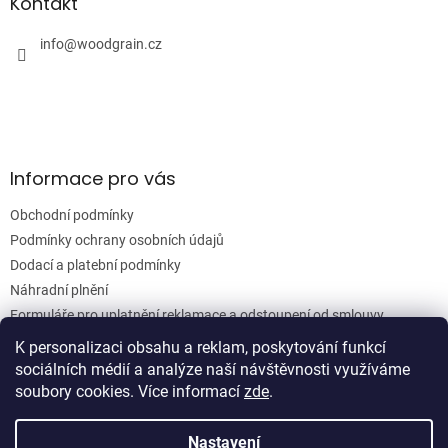
a
Kontakt
c
t
í
í
info
@
woodgrain.cz
p
r
v
k
y
v
ý
Informace pro vás
p
i
Obchodní podmínky
s
u
Podmínky ochrany osobních údajů
Dodací a platební podmínky
Náhradní plnění
Formuláře pro uplatnění reklamace a odstoupení od smlouvy
Moje objednávka
K personalizaci obsahu a reklam, poskytování funkcí
sociálních médií a analýze naší návštěvnosti využíváme
soubory cookies. Více informací
zde
.
Vytvořil Shoptet
Nastavení