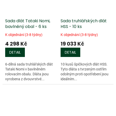
Sada dlát Tataki Nomi,
Sada truhlářských dlát
bavlněný obal - 6 ks
HSS - 10 ks
K objednání (3-8 týdny)
K objednání (3-8 týdny)
4 298 Kč
19 033 Kč
DETAIL
DETAIL
6-dílná sada truhlářských dlát
10 kusů špičkových dlát HSS.
Tataki Nomi v bavlněném
Tyto dláta s tvrzeným ostřím
rolovacím obalu. Dláta jsou
odolným proti opotřebení jsou
vyrobena z dvouvrstvé...
ideálním...