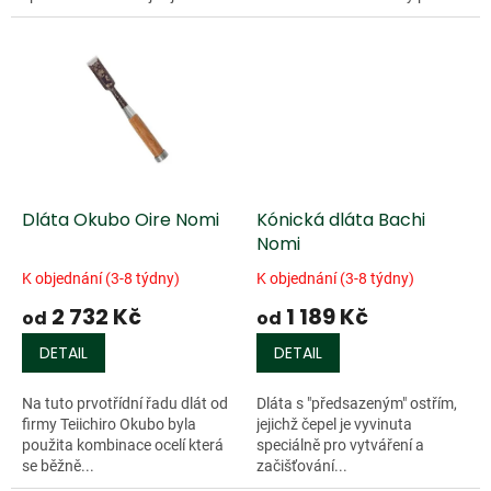
dlát funguje jako ochrana proti
korozi. Ručně kovaný prstenec
zabraňuje...
Dláta Okubo Oire Nomi
Kónická dláta Bachi
Nomi
K objednání (3-8 týdny)
K objednání (3-8 týdny)
2 732 Kč
1 189 Kč
od
od
DETAIL
DETAIL
Na tuto prvotřídní řadu dlát od
Dláta s "předsazeným" ostřím,
firmy Teiichiro Okubo byla
jejichž čepel je vyvinuta
použita kombinace ocelí která
speciálně pro vytváření a
se běžně...
začišťování...