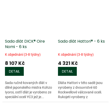
Sada dlát DICK® Oire
Sada dlát Hattori® - 6 ks
Nomi - 6 ks
K objednání (3-8 týdny)
K objednání (3-8 týdny)
8 107 Kč
4 321 Kč
DETAIL
DETAIL
Sada ručně kovaných dlát v
Dláta Hattori v této sadě jsou
dílně japonského mistra Kohzo
vyrobeny z dvouvrstvé 60
Iyoroi, ostří dlát je vyrobeno ze
Rockwellové válcované oceli.
speciální oceli YC3 jež je...
Rukojeti vyrobeny z
japonského dubu s...