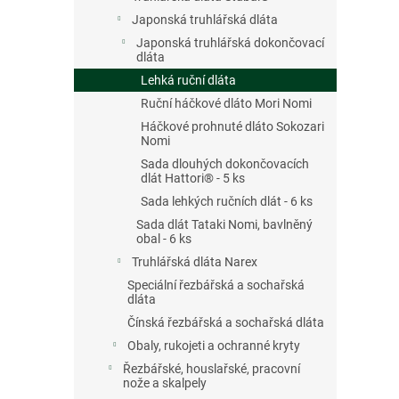
Japonská truhlářská dláta
Japonská truhlářská dokončovací
dláta
Lehká ruční dláta
Ruční háčkové dláto Mori Nomi
Háčkové prohnuté dláto Sokozari
Nomi
Sada dlouhých dokončovacích
dlát Hattori® - 5 ks
Sada lehkých ručních dlát - 6 ks
Sada dlát Tataki Nomi, bavlněný
obal - 6 ks
Truhlářská dláta Narex
Speciální řezbářská a sochařská
dláta
Čínská řezbářská a sochařská dláta
Obaly, rukojeti a ochranné kryty
Řezbářské, houslařské, pracovní
nože a skalpely