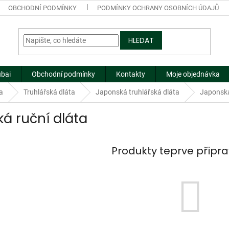
OBCHODNÍ PODMÍNKY
PODMÍNKY OCHRANY OSOBNÍCH ÚDAJŮ
HLEDAT
ubai
Obchodní podmínky
Kontakty
Moje objednávka
a
Truhlářská dláta
Japonská truhlářská dláta
Japonská
ká ruční dláta
Produkty teprve připr