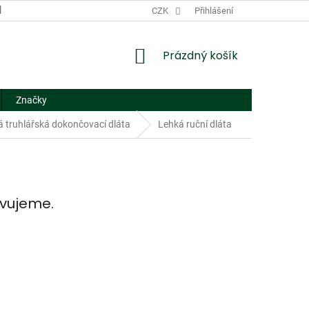
DODACÍ A PLATEBNÍ PODMÍNKY
CZK
NÁHRADNÍ PLNĚNÍ
Přihlášení
FORMUL
NÁKUPNÍ
Prázdný košík
KOŠÍK
Značky
 truhlářská dokončovací dláta
Lehká ruční dláta
avujeme.