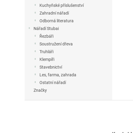
Kuchyňské příslušenství
Zahradní nářadí
Odborná literatura
Nářadí Stubai
Řezbáři
Soustružení dřeva
Truhláři
Klempíři
Stavebnictví
Les, farma, zahrada
Ostatní nářadí
Značky
Z
á
p
a
t