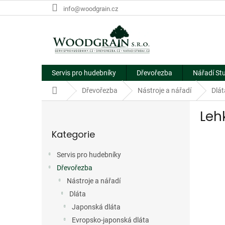
Přejít
info@woodgrain.cz
na
obsah
Servis pro hudebníky
Dřevořezba
Nářadí St
Domů
Dřevořezba
Nástroje a nářadí
Dlát
P
Leh
o
Přeskočit
s
Kategorie
kategorie
t
r
Servis pro hudebníky
a
Dřevořezba
n
n
Nástroje a nářadí
í
Dláta
p
Japonská dláta
a
Evropsko-japonská dláta