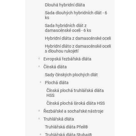
n
Dlouhá hybridní dláta
e
Sada dlouhých hybridních dlát - 6
l
ks
Sada hybridních dlát z
damascénské oceli - 6 ks
Hybridní dláta z damascénské oceli
Hybridní dláto z damascénské oceli
s dlouhou rukojetí
Evropská řezbářská dláta
Čínská dláta
Sady čínských plochých dlát
Plochá dláta
Čínská plochá truhlářská dláta
HSS
Čínská plochá široká dláta HSS
Řezbářské a sochařské nástroje
Truhlářská dláta
Truhlářská dláta Pfeil®
Truhlářská dláta Stubai®