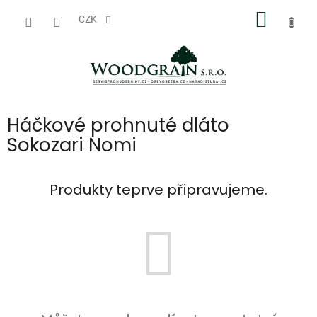
Přejít
NÁKUP
na
CZK
obsah
KOŠÍK
Háčkové prohnuté dláto
Sokozari Nomi
Produkty teprve připravujeme.