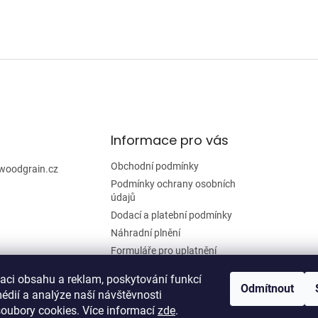
Informace pro vás
Obchodní podmínky
woodgrain.cz
Podmínky ochrany osobních
údajů
Dodací a platební podmínky
Náhradní plnění
Formuláře pro uplatnění
reklamace a odstoupení od
smlouvy
zaci obsahu a reklam, poskytování funkcí
Odmítnout
édií a analýze naší návštěvnosti
Moje objednávka
oubory cookies. Více informací
zde
.