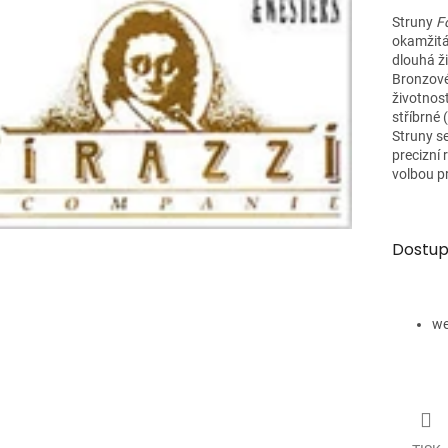
Struny
Fo
okamžitá
dlouhá ži
Bronzové
životnos
stříbrné 
Struny se
precizní 
volbou pr
Dostup
we