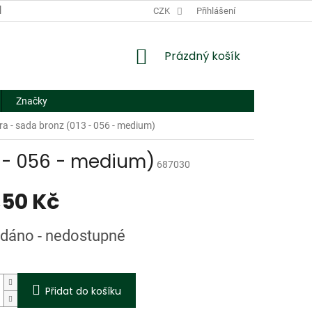
DODACÍ A PLATEBNÍ PODMÍNKY
CZK
NÁHRADNÍ PLNĚNÍ
Přihlášení
FORMUL
NÁKUPNÍ
Prázdný košík
KOŠÍK
Značky
ara - sada bronz (013 - 056 - medium)
3 - 056 - medium)
687030
,50 Kč
dáno - nedostupné
Přidat do košíku