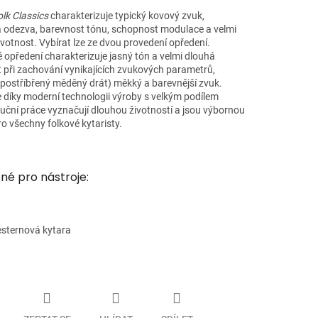
lk Classics
charakterizuje typický kovový zvuk,
 odezva, barevnost tónu, schopnost modulace a velmi
votnost. Vybírat lze ze dvou provedení opředení.
 opředení charakterizuje jasný tón a velmi dlouhá
t při zachování vynikajících zvukových parametrů,
(postříbřený měděný drát) měkký a barevnější zvuk.
 díky moderní technologii výroby s velkým podílem
ruční práce vyznačují dlouhou životností a jsou výbornou
o všechny folkové kytaristy.
né pro nástroje:
sternová kytara