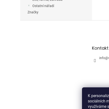
Ostatní nářadí
Značky
Z
á
p
a
t
Kontakt
í
info
@
K personali
sociálních m
využíváme s