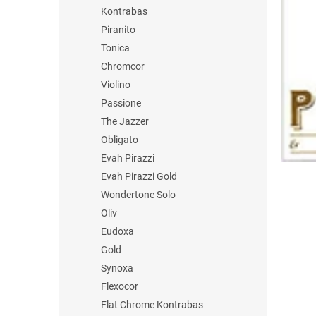
n
Kontrabas
e
Piranito
l
Tonica
Chromcor
Violino
Passione
The Jazzer
Obligato
Evah Pirazzi
Evah Pirazzi Gold
Wondertone Solo
Oliv
Eudoxa
Gold
Synoxa
Flexocor
Flat Chrome Kontrabas