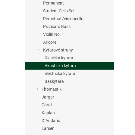
Permanent
Student Cello Set
Perpetual /violoncello
Pizzicato Bass
Violin No. 1
Aricore
Kytarové struny
Klasická kytara
Akustická kytara
elektrická kytara
Baskytara
Thomastik
Jargar
Coreli
Kaplan
D´Addario
Larsen