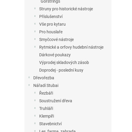
Gorstrings
Struny pro historické nástroje
Příslušenství
Vše pro kytaru
Pro houslaře
Smyčcové nástroje
Rytmické a orfovy hudební nástroje
Dárkové poukazy
Výprodej skladových zásob
Doprodej - poslední kusy
Dřevořezba
Nářadí Stubai
Řezbáři
Soustružení dřeva
Truhláři
Klempíři
Stavebnictví
Les, farma, zahrada