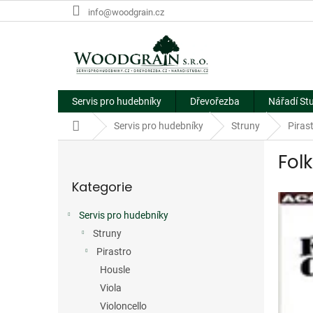
Přejít
info@woodgrain.cz
na
obsah
Servis pro hudebníky
Dřevořezba
Nářadí St
Domů
Servis pro hudebníky
Struny
Piras
P
Fol
o
Přeskočit
s
Kategorie
kategorie
t
r
Servis pro hudebníky
a
Struny
n
n
Pirastro
í
Housle
p
Viola
a
Violoncello