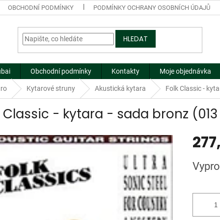
OBCHODNÍ PODMÍNKY
PODMÍNKY OCHRANY OSOBNÍCH ÚDAJŮ
HLEDAT
ubai
Obchodní podmínky
Kontakty
Moje objednávka
tro
Kytarové struny
Akustická kytara
Folk Classic - kyt
k Classic - kytara - sada bronz (01
277
Měrná
Vypro
cena: