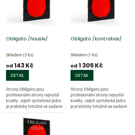
k
i
t
s
ů
p
r
o
d
Obligato /housle/
Obligato /kontrabas/
u
k
Skladem
(3 ks)
Skladem
(1 ks)
t
143 Kč
1 305 Kč
ů
od
od
DETAIL
DETAIL
Struny Obligato jsou
Struny Obligato jsou
profesionální struny nejvyšší
profesionální struny nejvyšší
kvality. Jejich syntetické jádro
kvality. Jejich syntetické jádro
je prakticky totožné se sadami
je prakticky totožné se sadami
Violino a Evah Pirazzi. Reagují
Violino a Evah Pirazzi. Reagují
na sebemenší impuls smyčce
na sebemenší impuls smyčce
a...
a...