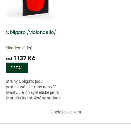
Obligato /violoncello/
Skladem
(1 ks)
1 137 Kč
od
DETAIL
Struny Obligato jsou
profesionální struny nejvyšší
kvality. Jejich syntetické jádro
je prakticky totožné se sadami
Violino a Evah Pirazzi. Reagují
na sebemenší impuls smyčce
3
položek celkem
O
a...
v
l
Z