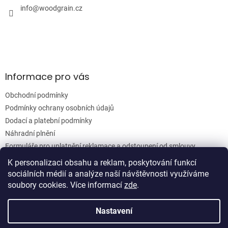
í
í
info
@
woodgrain.cz
p
r
v
k
y
v
ý
Informace pro vás
p
i
Obchodní podmínky
s
u
Podmínky ochrany osobních údajů
Dodací a platební podmínky
Náhradní plnění
Formuláře pro uplatnění reklamace a odstoupení od smlouvy
Moje objednávka
K personalizaci obsahu a reklam, poskytování funkcí
sociálních médií a analýze naší návštěvnosti využíváme
soubory cookies. Více informací
zde
.
Vytvořil Shoptet
Nastavení