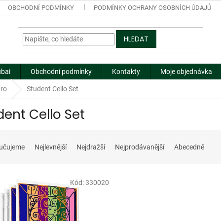
OBCHODNÍ PODMÍNKY
PODMÍNKY OCHRANY OSOBNÍCH ÚDAJŮ
HLEDAT
ubai
Obchodní podmínky
Kontakty
Moje objednávka
tro
Student Cello Set
dent Cello Set
učujeme
Nejlevnější
Nejdražší
Nejprodávanější
Abecedně
Kód:
330020