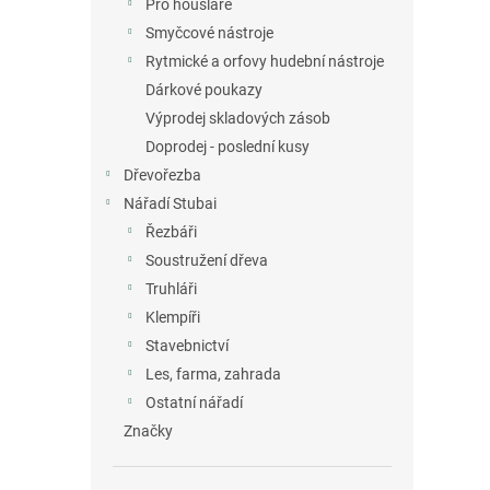
Pro houslaře
Smyčcové nástroje
Rytmické a orfovy hudební nástroje
Dárkové poukazy
Výprodej skladových zásob
Doprodej - poslední kusy
Dřevořezba
Nářadí Stubai
Řezbáři
Soustružení dřeva
Truhláři
Klempíři
Stavebnictví
Les, farma, zahrada
Ostatní nářadí
Značky