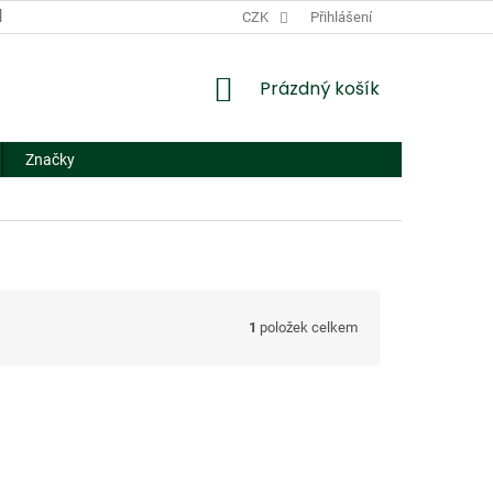
DODACÍ A PLATEBNÍ PODMÍNKY
CZK
NÁHRADNÍ PLNĚNÍ
Přihlášení
FORMUL
NÁKUPNÍ
Prázdný košík
KOŠÍK
Značky
1
položek celkem