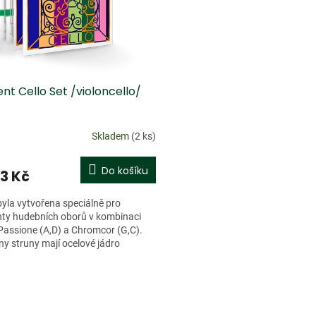
nt Cello Set /violoncello/
Skladem
(2 ks)
Do košíku
93 Kč
yla vytvořena speciálně pro
ty hudebních oborů v kombinaci
Passione (A,D) a Chromcor (G,C).
y struny mají ocelové jádro
né chromovou ocelí....
O
v
l