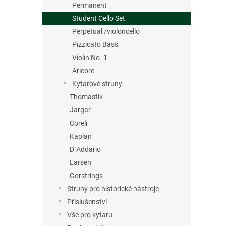
Permanent
Student Cello Set
Perpetual /violoncello
Pizzicato Bass
Violin No. 1
Aricore
Kytarové struny
Thomastik
Jargar
Coreli
Kaplan
D´Addario
Larsen
Gorstrings
Struny pro historické nástroje
Příslušenství
Vše pro kytaru