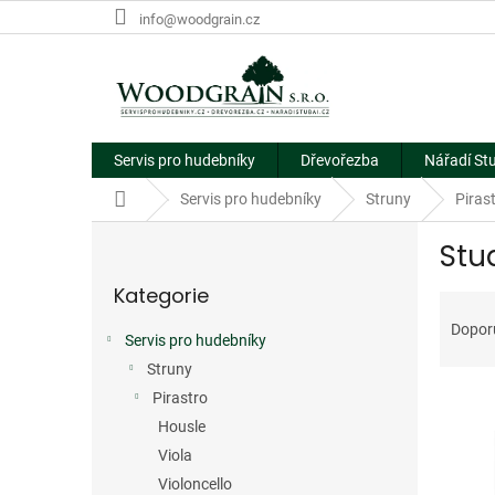
Přejít
info@woodgrain.cz
na
obsah
Servis pro hudebníky
Dřevořezba
Nářadí St
Domů
Servis pro hudebníky
Struny
Piras
P
Stu
o
Přeskočit
s
Kategorie
kategorie
Ř
t
a
r
Dopor
Servis pro hudebníky
z
a
e
Struny
n
V
n
n
Pirastro
ý
í
í
Housle
p
p
p
Viola
i
r
a
Violoncello