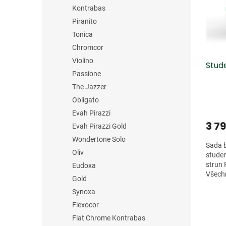
s
o
n
Kontrabas
p
d
e
r
u
Piranito
l
o
k
Tonica
d
t
Chromcor
u
ů
Violino
Stude
k
Passione
t
ů
The Jazzer
Obligato
Evah Pirazzi
3 7
Evah Pirazzi Gold
Wondertone Solo
Sada b
Oliv
studen
strun 
Eudoxa
Všechn
Gold
opřede
Synoxa
Flexocor
Flat Chrome Kontrabas