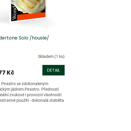
ertone Solo /housle/
Skladem
(1 ks)
DETAIL
77 Kč
 Pirastro se zdokonaleným
ickým jádrem Pirastro. Předností
deální zvukové i provozní vlastnosti
estranné použití - dokonalá stabilita
, výjimečná...
O
v
l
á