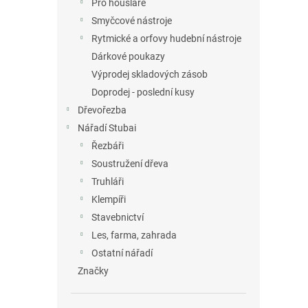
Pro houslaře
Smyčcové nástroje
Rytmické a orfovy hudební nástroje
Dárkové poukazy
Výprodej skladových zásob
Doprodej - poslední kusy
Dřevořezba
Nářadí Stubai
Řezbáři
Soustružení dřeva
Truhláři
Klempíři
Stavebnictví
Les, farma, zahrada
Ostatní nářadí
Značky