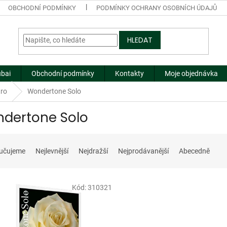
OBCHODNÍ PODMÍNKY
PODMÍNKY OCHRANY OSOBNÍCH ÚDAJŮ
HLEDAT
ubai
Obchodní podmínky
Kontakty
Moje objednávka
tro
Wondertone Solo
dertone Solo
učujeme
Nejlevnější
Nejdražší
Nejprodávanější
Abecedně
Kód:
310321