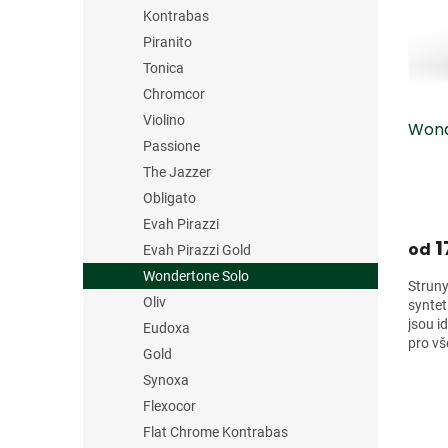
s
o
n
Kontrabas
p
d
e
r
u
Piranito
l
o
k
Tonica
d
t
Chromcor
u
ů
Violino
Wond
k
Passione
t
ů
The Jazzer
Obligato
Evah Pirazzi
1
od
Evah Pirazzi Gold
Wondertone Solo
Struny
Oliv
syntet
jsou i
Eudoxa
pro vš
Gold
ladění
Synoxa
Flexocor
Flat Chrome Kontrabas