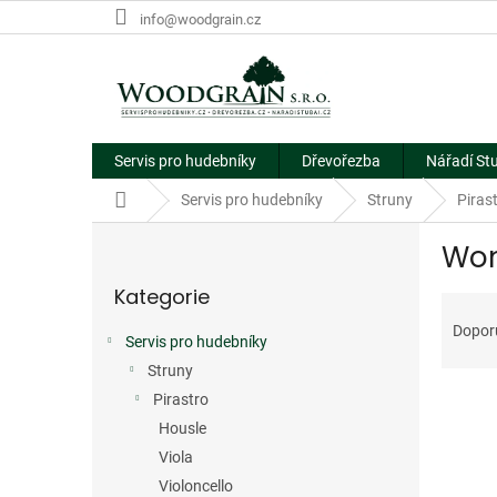
Přejít
info@woodgrain.cz
na
obsah
Servis pro hudebníky
Dřevořezba
Nářadí St
Domů
Servis pro hudebníky
Struny
Piras
P
Won
o
Přeskočit
s
Kategorie
kategorie
Ř
t
a
r
Dopor
Servis pro hudebníky
z
a
e
Struny
n
V
n
n
Pirastro
ý
í
í
Housle
p
p
p
Viola
i
r
a
Violoncello