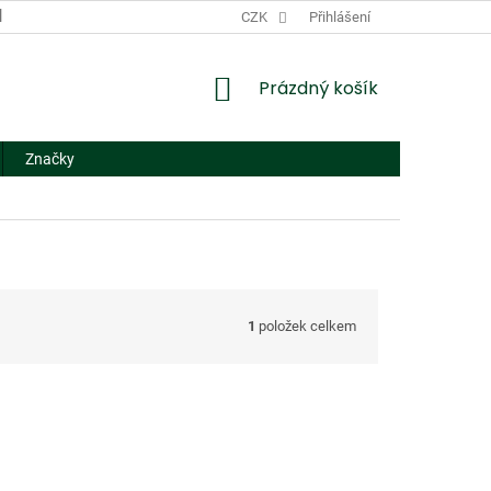
DODACÍ A PLATEBNÍ PODMÍNKY
CZK
NÁHRADNÍ PLNĚNÍ
Přihlášení
FORMUL
NÁKUPNÍ
Prázdný košík
KOŠÍK
Značky
1
položek celkem