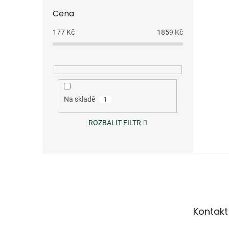
Cena
177
Kč
1859
Kč
Na skladě
1
ROZBALIT FILTR
Z
á
p
a
t
Kontakt
í