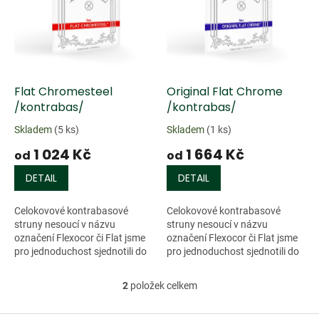
k
i
t
s
ů
p
r
o
d
Flat Chromesteel
Original Flat Chrome
u
/kontrabas/
/kontrabas/
k
Skladem
(5 ks)
Skladem
(1 ks)
t
1 024 Kč
1 664 Kč
ů
od
od
DETAIL
DETAIL
Celokovové kontrabasové
Celokovové kontrabasové
struny nesoucí v názvu
struny nesoucí v názvu
označení Flexocor či Flat jsme
označení Flexocor či Flat jsme
pro jednoduchost sjednotili do
pro jednoduchost sjednotili do
této sekce. Jedná se o struny
této sekce. Jedná se o struny
vyrobené na bázi ocelového
vyrobené na bázi ocelového
2
položek celkem
O
lanka...
lanka...
v
l