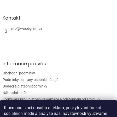
Z
á
á
d
p
a
a
Kontakt
c
t
í
í
info
@
woodgrain.cz
p
r
v
k
y
v
ý
Informace pro vás
p
i
Obchodní podmínky
s
u
Podmínky ochrany osobních údajů
Dodací a platební podmínky
Náhradní plnění
Formuláře pro uplatnění reklamace a odstoupení od smlouvy
Moje objednávka
K personalizaci obsahu a reklam, poskytování funkcí
sociálních médií a analýze naší návštěvnosti využíváme