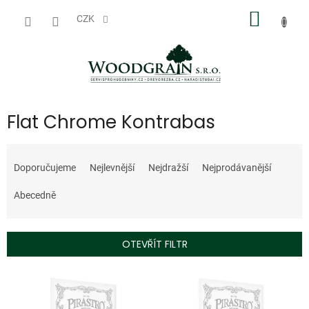
Přejít
NÁKUP
na
CZK
obsah
KOŠÍK
Flat Chrome Kontrabas
Ř
a
Doporučujeme
Nejlevnější
Nejdražší
Nejprodávanější
z
e
Abecedně
n
í
p
OTEVŘÍT FILTR
r
o
V
d
ý
u
p