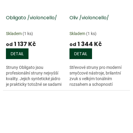
Obligato /violoncello/
Oliv /violoncello/
Skladem
(1 ks)
Skladem
(1 ks)
1 137 Kč
1 344 Kč
od
od
DETAIL
DETAIL
Struny Obligato jsou
Střevové struny pro moderní
profesionální struny nejvyšší
smyčcové nástroje, brilantní
kvality. Jejich syntetické jádro
zvuk s velkým tonálním
je prakticky totožné se sadami
rozsahem a schopností
Violino a Evah Pirazzi. Reagují
modulace. Struny jsou díky
na sebemenší impuls smyčce
speciální povrchové úpravě
a...
rychle laditelné a...