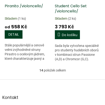
Piranito /violoncello/
Student Cello Set
/violoncello/
Skladem
(1 ks)
Skladem
(2 ks)
558 Kč
3 793 Kč
od
DETAIL
Do košíku
Stále populárnější a cenově
Sada byla vytvořena speciálně
velmi zvýhodněné struny
pro studenty hudebních oborů
Pirastro s ocelovým jádrem,
v kombinaci strun Passione
které charakterizuje jasný a
(A,D) a Chromcor (G,C).
čistý tón. Vhodné pro žáky
Všechny struny mají ocelové
základních uměleckých škol,
jádro opředené chromovou
14
položek celkem
O
studenty...
ocelí....
v
l
Z
á
á
d
p
a
a
Kontakt
c
t
í