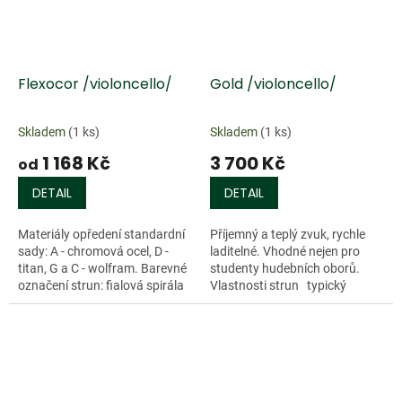
Flexocor /violoncello/
Gold /violoncello/
Skladem
(1 ks)
Skladem
(1 ks)
1 168 Kč
3 700 Kč
od
DETAIL
DETAIL
Materiály opředení standardní
Příjemný a teplý zvuk, rychle
sady: A - chromová ocel, D -
laditelné. Vhodné nejen pro
titan, G a C - wolfram. Barevné
studenty hudebních oborů.
označení strun: fialová spirála
Vlastnosti strun typický
na žlutém podkladě.
barevný tón střevových strun
výhodná cena Materiály...