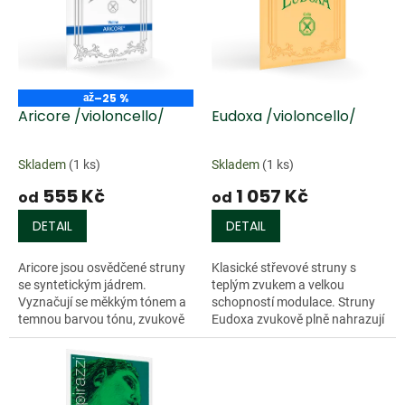
k
i
t
s
ů
p
r
o
–25 %
až
d
Aricore /violoncello/
Eudoxa /violoncello/
u
k
Skladem
(1 ks)
Skladem
(1 ks)
t
555 Kč
1 057 Kč
ů
od
od
DETAIL
DETAIL
Aricore jsou osvědčené struny
Klasické střevové struny s
se syntetickým jádrem.
teplým zvukem a velkou
Vyznačují se měkkým tónem a
schopností modulace. Struny
temnou barvou tónu, zvukově
Eudoxa zvukově plně nahrazují
jsou velmi podobné strunám
klasické neopředené střevové
střevovým. Nereagují na
struny, uchovávají si jejich
klimatické změny....
výjimečné...