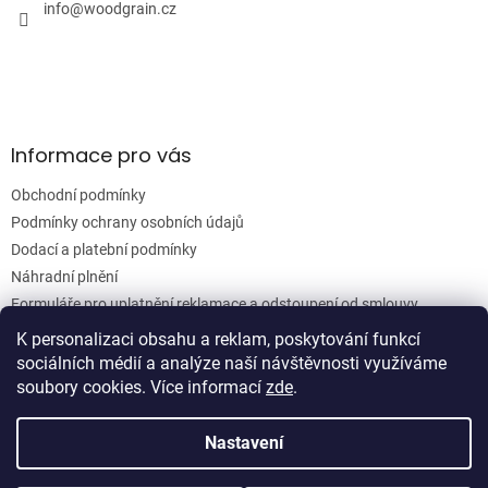
í
info
@
woodgrain.cz
p
r
v
k
y
v
ý
Informace pro vás
p
i
Obchodní podmínky
s
u
Podmínky ochrany osobních údajů
Dodací a platební podmínky
Náhradní plnění
Formuláře pro uplatnění reklamace a odstoupení od smlouvy
Moje objednávka
K personalizaci obsahu a reklam, poskytování funkcí
sociálních médií a analýze naší návštěvnosti využíváme
soubory cookies. Více informací
zde
.
Vytvořil Shoptet
Nastavení