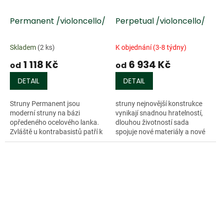
Permanent /violoncello/
Perpetual /violoncello/
Skladem
(2 ks)
K objednání (3-8 týdny)
1 118 Kč
6 934 Kč
od
od
DETAIL
DETAIL
Struny Permanent jsou
struny nejnovější konstrukce
moderní struny na bázi
vynikají snadnou hratelností,
opředeného ocelového lanka.
dlouhou životností sada
Zvláště u kontrabasistů patří k
spojuje nové materiály a nové
nejvyhledávanějším potahům
technologie. Perpetual: Sada
Pirastro. Charakterizuje je silný
střední tvrdosti je akusticky...
a...