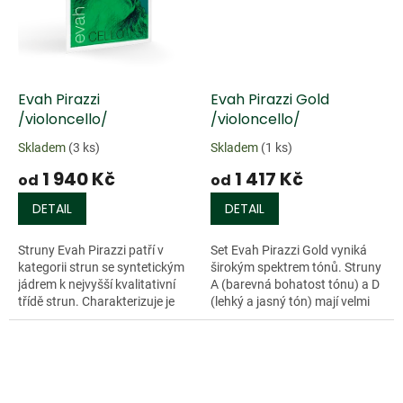
Evah Pirazzi
Evah Pirazzi Gold
/violoncello/
/violoncello/
Skladem
(3 ks)
Skladem
(1 ks)
1 940 Kč
1 417 Kč
od
od
DETAIL
DETAIL
Struny Evah Pirazzi patří v
Set Evah Pirazzi Gold vyniká
kategorii strun se syntetickým
širokým spektrem tónů. Struny
jádrem k nejvyšší kvalitativní
A (barevná bohatost tónu) a D
třídě strun. Charakterizuje je
(lehký a jasný tón) mají velmi
maximálně barevný, sytý a
pevné ocelové jádro s
pevný tón. Jsou vhodné pro...
opředením z chromové oceli.
Struny...