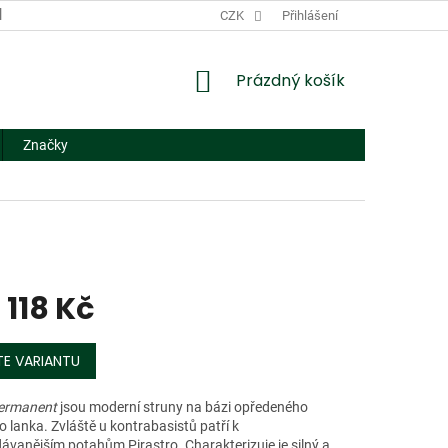
DODACÍ A PLATEBNÍ PODMÍNKY
CZK
NÁHRADNÍ PLNĚNÍ
Přihlášení
FORMUL
NÁKUPNÍ
Prázdný košík
KOŠÍK
Značky
1 118 Kč
E VARIANTU
ermanent
jsou moderní struny na bázi opředeného
 lanka. Zvláště u kontrabasistů patří k
ávanějším potahům Pirastro. Charakterizuje je silný a