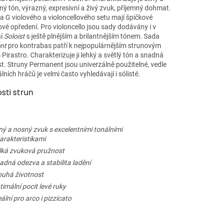
ý tón, výrazný, expresivní a živý zvuk, příjemný dohmat.
a G violového a violoncellového setu mají špičkové
vé opředení. Pro violoncello jsou sady dodávány i v
ní
Soloist
s ještě plnějším a brilantnějším tónem. Sada
nt
pro kontrabas patří k nejpopulárnějším strunovým
irastro. Charakterizuje ji lehký a světlý tón a snadná
t. Struny Permanent jsou univerzálně použitelné, vedle
lních hráčů je velmi často vyhledávají i sólisté.
sti strun
lný a nosný zvuk s excelentními tonálními
arakteristikami
lká zvuková pružnost
adná odezva a stabilita ladění
ouhá životnost
timální pocit levé ruky
eální pro arco i pizzicato