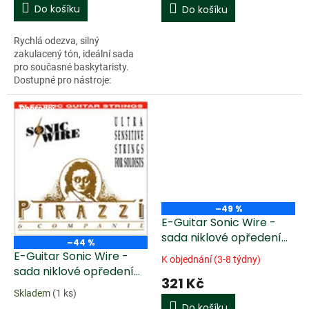
Do košíku
Do košíku
Rychlá odezva, silný
zakulacený tón, ideální sada
pro současné baskytaristy.
Dostupné pro nástroje:
baskytara
Doprodej
–49 %
E-Guitar Sonic Wire -
sada niklové opředení
–44 %
(009 - 046 Regular)
E-Guitar Sonic Wire -
K objednání (3-8 týdny)
sada niklové opředení
321 Kč
(009 - 042 - light)
Skladem
(1 ks)
Do košíku