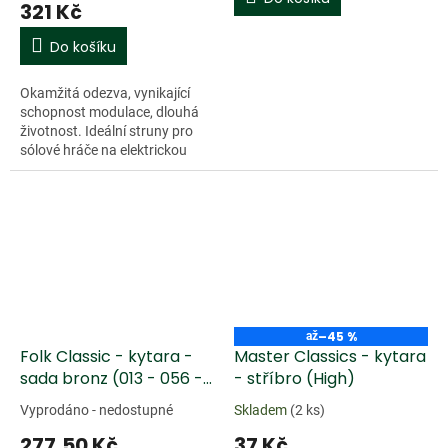
321 Kč
Do košíku
Okamžitá odezva, vynikající
schopnost modulace, dlouhá
životnost. Ideální struny pro
sólové hráče na elektrickou
kytaru. Ocelové jádro struny
šestiúhelníkového profilu v...
Doprodej
–45 %
až
Folk Classic - kytara -
Master Classics - kytara
sada bronz (013 - 056 -
- stříbro (High)
medium)
Vyprodáno - nedostupné
Skladem
(2 ks)
277,50 Kč
37 Kč