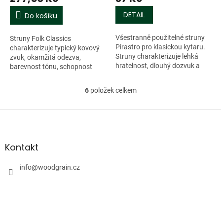
DETAIL
Do košíku
Všestranně použitelné struny
Struny Folk Classics
Pirastro pro klasickou kytaru.
charakterizuje typický kovový
Struny charakterizuje lehká
zvuk, okamžitá odezva,
hratelnost, dlouhý dozvuk a
barevnost tónu, schopnost
jedinečný brilantní a silný tón.
modulace a velmi dlouhá
Jsou vhodné pro klasickou...
životnost. Vybírat lze ze dvou
6
položek celkem
O
provedení opředení....
v
l
Z
á
á
d
p
a
a
Kontakt
c
t
í
í
info
@
woodgrain.cz
p
r
v
k
y
v