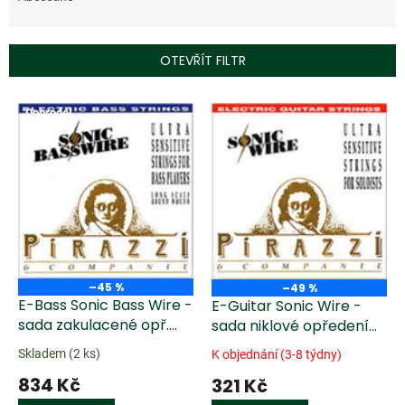
n
í
p
OTEVŘÍT FILTR
r
o
V
d
Doprodej
ý
u
p
k
i
t
s
ů
p
r
o
d
u
–45 %
–49 %
k
E-Bass Sonic Bass Wire -
E-Guitar Sonic Wire -
t
sada zakulacené opř.
sada niklové opředení
ů
(035 - 090 - extra light)
(009 - 040 Extra Light)
Skladem
(2 ks)
K objednání (3-8 týdny)
834 Kč
321 Kč