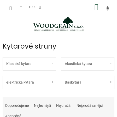
Přejít
NÁKUP
na
CZK
obsah
KOŠÍK
Kytarové struny
Klasická kytara
Akustická kytara
elektrická kytara
Baskytara
Ř
a
Doporučujeme
Nejlevnější
Nejdražší
Nejprodávanější
z
e
Abecedně