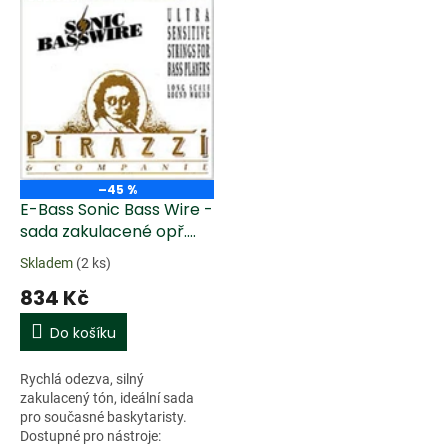
–45 %
E-Bass Sonic Bass Wire -
sada zakulacené opř.
(045 - 105 - regular)
Skladem
(2 ks)
834 Kč
Do košíku
Rychlá odezva, silný
zakulacený tón, ideální sada
pro současné baskytaristy.
Dostupné pro nástroje: