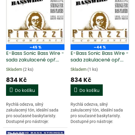
k
i
t
s
ů
p
r
o
d
u
–45 %
–44 %
k
E-Bass Sonic Bass Wire -
E-Bass Sonic Bass Wire -
t
sada zakulacené opř.
sada zakulacené opř.
ů
(035 - 090 - extra light)
(040 - 095 - light)
Skladem
(2 ks)
Skladem
(1 ks)
834 Kč
834 Kč
Do košíku
Do košíku
Rychlá odezva, silný
Rychlá odezva, silný
zakulacený tón, ideální sada
zakulacený tón, ideální sada
pro současné baskytaristy.
pro současné baskytaristy.
Dostupné pro nástroje:
Dostupné pro nástroje:
baskytara
baskytara
Doprodej