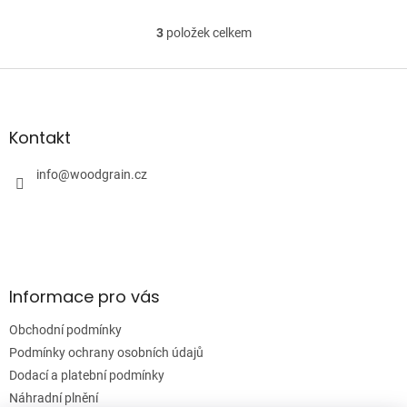
baskytara
3
položek celkem
O
v
l
Z
á
á
d
p
a
a
Kontakt
c
t
í
í
info
@
woodgrain.cz
p
r
v
k
y
v
ý
Informace pro vás
p
i
Obchodní podmínky
s
u
Podmínky ochrany osobních údajů
Dodací a platební podmínky
Náhradní plnění