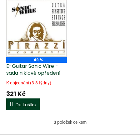
–49 %
E-Guitar Sonic Wire -
sada niklové opředení
(009 - 046 Regular)
K objednání (3-8 týdny)
321 Kč
Do košíku
3
položek celkem
O
v
l
Z