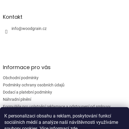
á
á
d
p
a
a
Kontakt
c
t
í
í
info
@
woodgrain.cz
p
r
v
k
y
v
ý
Informace pro vás
p
i
Obchodní podmínky
s
u
Podmínky ochrany osobních údajů
Dodací a platební podmínky
Náhradní plnění
Formuláře pro uplatnění reklamace a odstoupení od smlouvy
Moje objednávka
K personalizaci obsahu a reklam, poskytování funkcí
sociálních médií a analýze naší návštěvnosti využíváme
soubory cookies. Více informací
zde
.