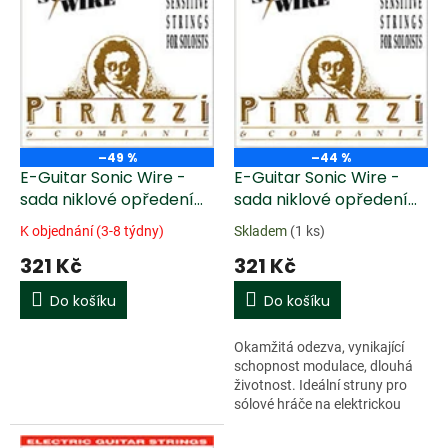
k
i
t
s
ů
p
r
o
d
u
–49 %
–44 %
k
E-Guitar Sonic Wire -
E-Guitar Sonic Wire -
t
sada niklové opředení
sada niklové opředení
ů
(009 - 040 Extra Light)
(009 - 042 - light)
K objednání (3-8 týdny)
Skladem
(1 ks)
321 Kč
321 Kč
Do košíku
Do košíku
Okamžitá odezva, vynikající
schopnost modulace, dlouhá
životnost. Ideální struny pro
sólové hráče na elektrickou
kytaru. Ocelové jádro struny
šestiúhelníkového profilu v...