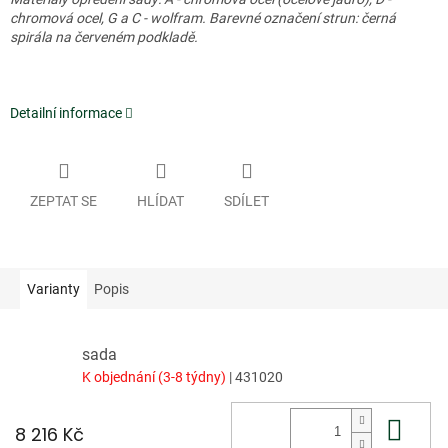
chromová ocel, G a C - wolfram.
Barevné označení strun: černá
spirála na červeném podkladě.
Detailní informace
ZEPTAT SE
HLÍDAT
SDÍLET
Varianty
Popis
sada
K objednání (3-8 týdny)
| 431020
Do 
8 216 Kč