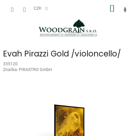
Přejít
NÁKUP
na
CZK
obsah
KOŠÍK
Evah Pirazzi Gold /violoncello/
335120
Značka:
PIRASTRO GmbH