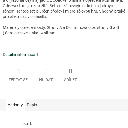
a C (rezonance) mají jádro z ocelového lanka a opředení wolframem.
Odezva strun je okamžitá. Set vyniká pevným, silným a jadrným
tónem. Tentoo set je určen především pro sólovou hru. Vhodný je také
pro elektrická violoncella.
Materiály opředení sady: Struny A a D chromová ocel, struny G a G
(jádro ocelové lanko) wolfram.
Detailní informace
ZEPTAT SE
HLÍDAT
SDÍLET
Varianty
Popis
sada