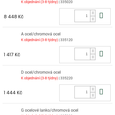
K objednání (3-8 týdny)
| 335020
Do 
8 448 Kč
A ocel/chromová ocel
K objednání (3-8 týdny)
| 335120
Do 
1 417 Kč
D ocel/chromová ocel
K objednání (3-8 týdny)
| 335220
Do 
1 444 Kč
G ocelové lanko/chromová ocel