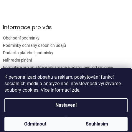
Informace pro vás
Obchodní podmínky
Podmínky ochrany osobních údajů
Dodací a platební podmínky
Náhradní plnění
Formuláře pro uplatnění reklamace a odstoupení od smlouvy
Moje objednávka
K personalizaci obsahu a reklam, poskytování funkcí
sociálních médií a analýze naší návštěvnosti využíváme
soubory cookies. Více informací
zde
.
Vytvořil Shoptet
Nastavení
Copyright 2026
Woodgrain s.r.o.
. Všechna práva vyhrazena.
Odmítnout
Souhlasím
Upravit nastavení cookies