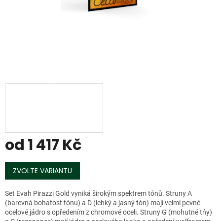
od
1 417 Kč
Měrná
cena:
ZVOLTE VARIANTU
Set Evah Pirazzi Gold vyniká širokým spektrem tónů. Struny A
(barevná bohatost tónu) a D (lehký a jasný tón) mají velmi pevné
ocelové jádro s opředením z chromové oceli. Struny G (mohutné tńy)