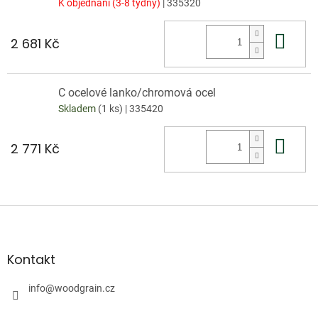
K objednání (3-8 týdny)
| 335320
Do 
2 681 Kč
C ocelové lanko/chromová ocel
Skladem
(1 ks)
| 335420
Do 
2 771 Kč
Z
á
p
a
Kontakt
t
í
info
@
woodgrain.cz