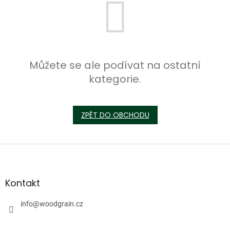
Můžete se ale podívat na ostatní
kategorie.
ZPĚT DO OBCHODU
Z
á
p
a
Kontakt
t
í
info
@
woodgrain.cz