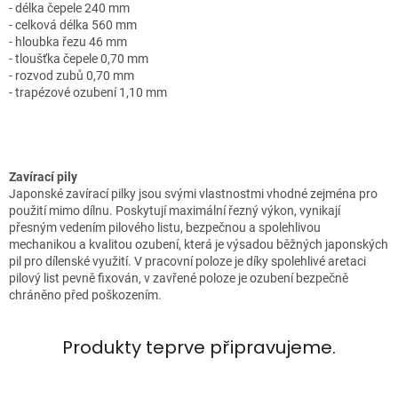
- délka čepele 240 mm
- celková délka 560 mm
- hloubka řezu 46 mm
- tloušťka čepele 0,70 mm
- rozvod zubů 0,70 mm
- trapézové ozubení 1,10 mm
Zavírací pily
Japonské zavírací pilky jsou svými vlastnostmi vhodné zejména pro
použití mimo dílnu. Poskytují maximální řezný výkon, vynikají
přesným vedením pilového listu, bezpečnou a spolehlivou
mechanikou a kvalitou ozubení, která je výsadou běžných japonských
pil pro dílenské využití. V pracovní poloze je díky spolehlivé aretaci
pilový list pevně fixován, v zavřené poloze je ozubení bezpečně
chráněno před poškozením.
Produkty teprve připravujeme.