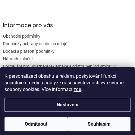
Informace pro vás
Obchodní podmínky
Podmínky ochrany osobních údajů
Dodací a platební podmínky
Náhradní plnění
Formuláře pro uplatnění reklamace a odstoupení od smlouvy
Moje objednávka
K personalizaci obsahu a reklam, poskytování funkcí
sociálních médií a analýze naší návštěvnosti využíváme
soubory cookies. Více informací
zde
.
Vytvořil Shoptet
Nastavení
Copyright 2026
Woodgrain s.r.o.
. Všechna práva vyhrazena.
Odmítnout
Souhlasím
Upravit nastavení cookies