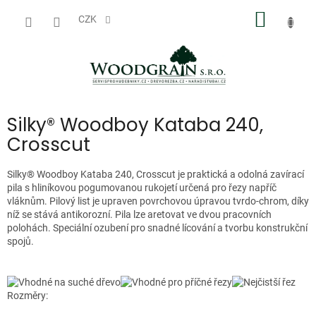
Přejít
NÁKUP
na
CZK
obsah
KOŠÍK
Silky® Woodboy Kataba 240,
Crosscut
Silky® Woodboy Kataba 240, Crosscut je praktická a odolná zavírací
pila s hliníkovou pogumovanou rukojetí určená pro řezy napříč
vláknům. Pilový list je upraven povrchovou úpravou tvrdo-chrom, díky
níž se stává antikorozní. Pila lze aretovat ve dvou pracovních
polohách. Speciální ozubení pro snadné lícování a tvorbu konstrukční
spojů.
Rozměry: