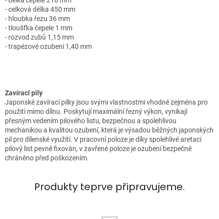
- délka čepele 210 mm
- celková délka 450 mm
- hloubka řezu 36 mm
- tloušťka čepele 1 mm
- rozvod zubů 1,15 mm
- trapézové ozubení 1,40 mm
Zavírací pily
Japonské zavírací pilky jsou svými vlastnostmi vhodné zejména pro
použití mimo dílnu. Poskytují maximální řezný výkon, vynikají
přesným vedením pilového listu, bezpečnou a spolehlivou
mechanikou a kvalitou ozubení, která je výsadou běžných japonských
pil pro dílenské využití. V pracovní poloze je díky spolehlivé aretaci
pilový list pevně fixován, v zavřené poloze je ozubení bezpečně
chráněno před poškozením.
Produkty teprve připravujeme.