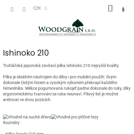
Přejít
NÁKUP
na
CZK
obsah
KOŠÍK
Ishinoko 210
Truhlářská japonská zavírací pilka Ishinoko 210 nejvyšší kvality.
Pilka je ideálním nástrojem do dílny i pro mobilní použití. Svým
dokonale čistým řezem a vysokým výkonem překvapí každého
řemeslníka. Měkce pogumovaná rukojeť padne dokonale do ruky, díky
ergonomickému tvarování se ruka neunaví. Pilový list je možné
aretovat ve dvou pozicích.
Rozměry: