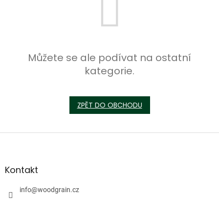
Můžete se ale podívat na ostatní
kategorie.
ZPĚT DO OBCHODU
Z
á
p
a
Kontakt
t
í
info
@
woodgrain.cz