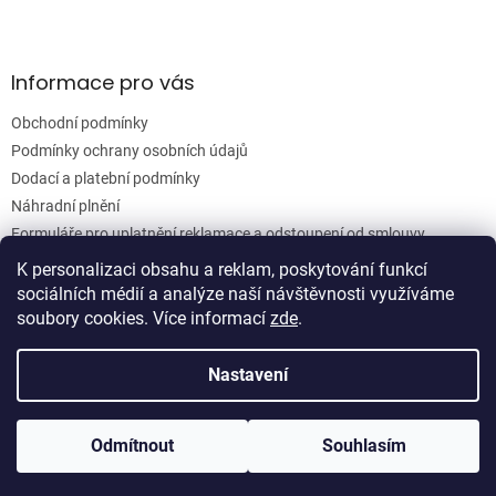
Informace pro vás
Obchodní podmínky
Podmínky ochrany osobních údajů
Dodací a platební podmínky
Náhradní plnění
Formuláře pro uplatnění reklamace a odstoupení od smlouvy
Moje objednávka
K personalizaci obsahu a reklam, poskytování funkcí
sociálních médií a analýze naší návštěvnosti využíváme
soubory cookies. Více informací
zde
.
Vytvořil Shoptet
Nastavení
Copyright 2026
Woodgrain s.r.o.
. Všechna práva vyhrazena.
Odmítnout
Souhlasím
Upravit nastavení cookies