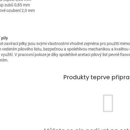
tup zubů 0,85 mm
zové ozubení 2,0 mm
 pily
 zavírací pilky jsou svými vlastnostmi vhodné zejména pro použití mimo 
 vedením pilového listu, bezpečnou a spolehlivou mechanikou a kvalitou 
 využití. V pracovní poloze je díky spolehlivé aretaci pilový list pevně fi
ením.
Produkty teprve připr