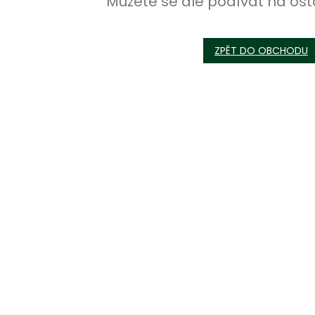
Můžete se ale podívat na ost
ZPĚT DO OBCHODU