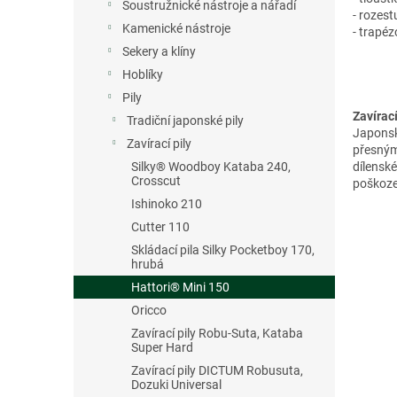
n
Soustružnické nástroje a nářadí
- rozes
e
Kamenické nástroje
- trapé
l
Sekery a klíny
Hoblíky
Pily
Zavírací
Tradiční japonské pily
Japonské
Zavírací pily
přesným
Silky® Woodboy Kataba 240,
dílenské
Crosscut
poškoz
Ishinoko 210
Cutter 110
Skládací pila Silky Pocketboy 170,
hrubá
Hattori® Mini 150
Oricco
Zavírací pily Robu-Suta, Kataba
Super Hard
Zavírací pily DICTUM Robusuta,
Dozuki Universal