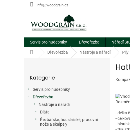
Přejít
info@woodgrain.cz
na
obsah
Servis pro hudebníky
Dřevořezba
Nářadí St
Domů
Dřevořezba
Nástroje a nářadí
Pily
P
Hatt
o
Přeskočit
s
Kategorie
kategorie
t
Kompaktn
r
Servis pro hudebníky
a
Dřevořezba
n
Rozměr
n
Nástroje a nářadí
í
Dláta
- délka
p
- celko
Řezbářské, houslařské, pracovní
a
- hloub
nože a skalpely
- tlouš