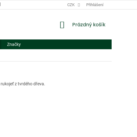
DODACÍ A PLATEBNÍ PODMÍNKY
CZK
NÁHRADNÍ PLNĚNÍ
Přihlášení
FORMUL
NÁKUPNÍ
Prázdný košík
KOŠÍK
Značky
rukojeť z tvrdého dřeva.