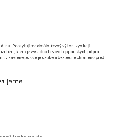
dílnu. Poskytují maximální řezný výkon, vynikají
ozubení, která je výsadou běžných japonských pil pro
xován, v zavřené poloze je ozubení bezpečně chráněno před
avujeme.