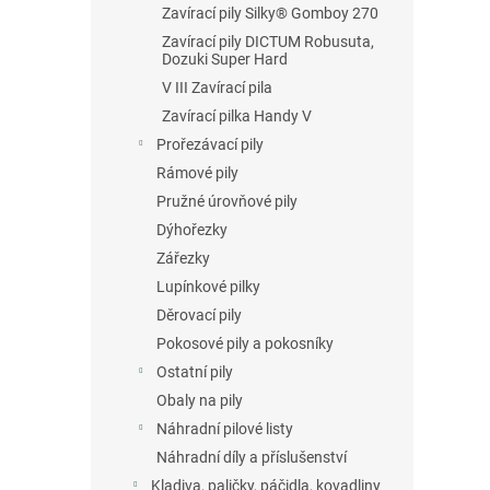
Zavírací pily Silky® Gomboy 270
Zavírací pily DICTUM Robusuta,
Dozuki Super Hard
V III Zavírací pila
Zavírací pilka Handy V
Prořezávací pily
Rámové pily
Pružné úrovňové pily
Dýhořezky
Zářezky
Lupínkové pilky
Děrovací pily
Pokosové pily a pokosníky
Ostatní pily
Obaly na pily
Náhradní pilové listy
Náhradní díly a příslušenství
Kladiva, paličky, páčidla, kovadliny