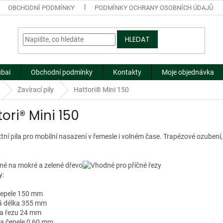
OBCHODNÍ PODMÍNKY
PODMÍNKY OCHRANY OSOBNÍCH ÚDAJŮ
HLEDAT
ubai
Obchodní podmínky
Kontakty
Moje objednávka
Zavírací pily
Hattori® Mini 150
ori® Mini 150
í pila pro mobilní nasazení v řemesle i volném čase. Trapézové ozubení, 
y:
 čepele 150 mm
vá délka 355 mm
ka řezu 24 mm
ťka čepele 0,60 mm