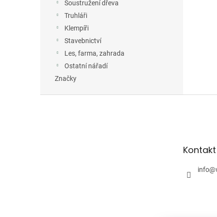
Soustružení dřeva
Truhláři
Klempíři
Stavebnictví
Les, farma, zahrada
Ostatní nářadí
Značky
Z
á
p
a
t
Kontakt
í
info
@