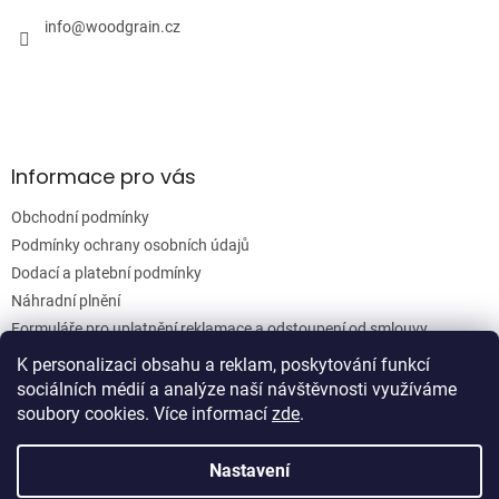
t
í
info
@
woodgrain.cz
Informace pro vás
Obchodní podmínky
Podmínky ochrany osobních údajů
Dodací a platební podmínky
Náhradní plnění
Formuláře pro uplatnění reklamace a odstoupení od smlouvy
Moje objednávka
K personalizaci obsahu a reklam, poskytování funkcí
sociálních médií a analýze naší návštěvnosti využíváme
soubory cookies. Více informací
zde
.
Vytvořil Shoptet
Nastavení