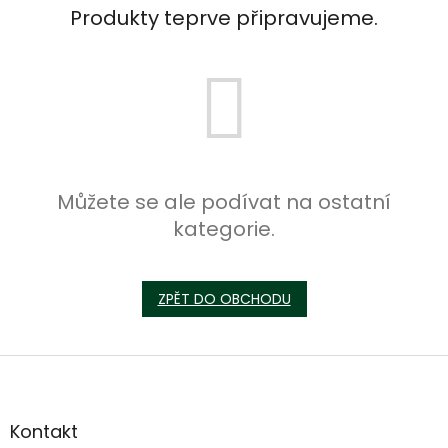
Produkty teprve připravujeme.
Můžete se ale podívat na ostatní
kategorie.
ZPĚT DO OBCHODU
Z
á
p
a
Kontakt