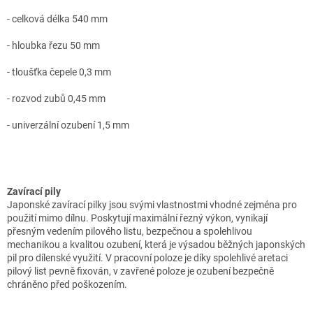
- celková délka 540 mm
- hloubka řezu 50 mm
- tloušťka čepele 0,3 mm
- rozvod zubů 0,45 mm
- univerzální ozubení 1,5 mm
Zavírací pily
Japonské zavírací pilky jsou svými vlastnostmi vhodné zejména pro
použití mimo dílnu. Poskytují maximální řezný výkon, vynikají
přesným vedením pilového listu, bezpečnou a spolehlivou
mechanikou a kvalitou ozubení, která je výsadou běžných japonských
pil pro dílenské využití. V pracovní poloze je díky spolehlivé aretaci
pilový list pevně fixován, v zavřené poloze je ozubení bezpečně
chráněno před poškozením.