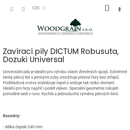
Přejít
NÁKUP
na
CZK
obsah
KOŠÍK
Zavírací pily DICTUM Robusuta,
Dozuki Universal
Univerzální pila je ideální pro výrobu všech dřevěných spojů. Extrémně
tenký pilový list s jemnými zuby umožňuje přesné řezy bez otřepů.
Podkladová vrstva stabilizuje čepel a snižuje tak riziko zlomení.
Ideální pro řezy napříč i podél vláken. Speciální geometrie rukojeti
pohodlně sedí v ruce. Rychlá a jednoduchá výměna pilových listů.
Rozměry:
- délka čepele 240 mm