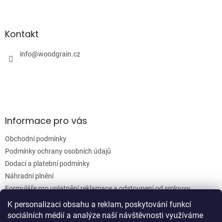
Z
á
á
d
p
a
a
Kontakt
c
t
í
í
info
@
woodgrain.cz
p
r
v
k
y
v
ý
Informace pro vás
p
i
Obchodní podmínky
s
u
Podmínky ochrany osobních údajů
Dodací a platební podmínky
Náhradní plnění
Formuláře pro uplatnění reklamace a odstoupení od smlouvy
Moje objednávka
K personalizaci obsahu a reklam, poskytování funkcí
sociálních médií a analýze naší návštěvnosti využíváme