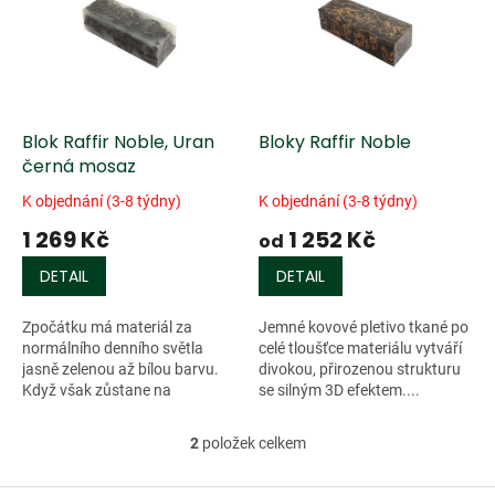
k
i
t
s
ů
p
r
o
d
Blok Raffir Noble, Uran
Bloky Raffir Noble
u
černá mosaz
k
K objednání (3-8 týdny)
K objednání (3-8 týdny)
t
1 269 Kč
1 252 Kč
ů
od
DETAIL
DETAIL
Zpočátku má materiál za
Jemné kovové pletivo tkané po
normálního denního světla
celé tloušťce materiálu vytváří
jasně zelenou až bílou barvu.
divokou, přirozenou strukturu
Když však zůstane na
se silným 3D efektem....
přímém...
2
položek celkem
O
v
l