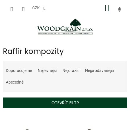
Přejít
NÁKUP
na
CZK
obsah
KOŠÍK
Raffir kompozity
Ř
a
Doporučujeme
Nejlevnější
Nejdražší
Nejprodávanější
z
e
Abecedně
n
í
p
OTEVŘÍT FILTR
r
o
V
d
ý
u
p