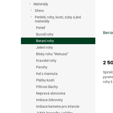
s
o
n
Materiály
p
d
e
r
u
Dřevo
l
o
k
Perletě, rohy, kosti, zuby a jiné
d
t
materiály
u
ů
Perleť
Beran
k
Buvolí rohy
t
Beraní rohy
ů
Jelení rohy
Bloky rohu "Watussi"
Kravské rohy
2 50
Parohy
Spirál
Kel z mamuta
pyrene
Plátky kostí
rohy k
Pštrosí šlachy
Nepravá slonovina
Imitace želvoviny
Imitace kamene pro intarzie