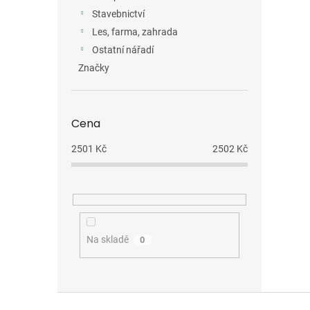
Stavebnictví
Les, farma, zahrada
Ostatní nářadí
Značky
Cena
2501
Kč
2502
Kč
Na skladě
0
Z