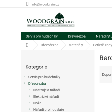
Přejít
info@woodgrain.cz
na
obsah
Servis pro hudebníky
Dřevořezba
Nářadí St
Domů
Dřevořezba
Materiály
Perletě, rohy
P
Ber
o
Přeskočit
s
Kategorie
kategorie
Ř
t
a
r
Dopor
Servis pro hudebníky
z
a
e
Dřevořezba
n
V
n
n
Nástroje a nářadí
ý
í
í
Elektrické nářadí
p
p
p
Nože
i
r
a
Nářadí pro houslaře