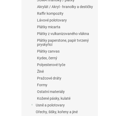
JUMA hranolky / plátky
Akrylát / Akryl - hranolky a destičky
Raffir kompozity
Lávové polotovary
Plátky micarta
Plátky z vulkanizovaného vlákna
Plátky paperstone, papír tvrzený
pryskyřicí
Plátky canvas
Kydex, černý
Polyesterové tyče
Žíně
Pražcové dráty
Formy
Ostatní materiály
Kožené pásky, kulaté
Usně a polotovary
Ořechy, šišky, kořeny a jiné