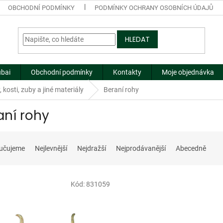
OBCHODNÍ PODMÍNKY
PODMÍNKY OCHRANY OSOBNÍCH ÚDAJŮ
HLEDAT
ubai
Obchodní podmínky
Kontakty
Moje objednávka
, kosti, zuby a jiné materiály
Beraní rohy
aní rohy
učujeme
Nejlevnější
Nejdražší
Nejprodávanější
Abecedně
Kód:
831059