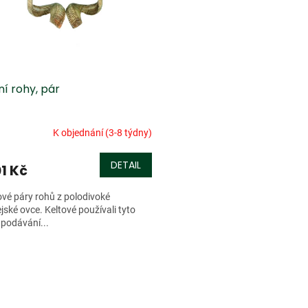
í rohy, pár
K objednání (3-8 týdny)
DETAIL
1 Kč
ové páry rohů z polodivoké
jské ovce. Keltové používali tyto
 podávání...
O
v
l
á
d