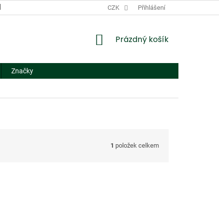
DODACÍ A PLATEBNÍ PODMÍNKY
CZK
NÁHRADNÍ PLNĚNÍ
Přihlášení
FORMUL
NÁKUPNÍ
Prázdný košík
KOŠÍK
Značky
1
položek celkem