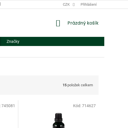
DODACÍ A PLATEBNÍ PODMÍNKY
CZK
NÁHRADNÍ PLNĚNÍ
Přihlášení
FORMUL
NÁKUPNÍ
Prázdný košík
KOŠÍK
Značky
15
položek celkem
:
745081
Kód:
714627