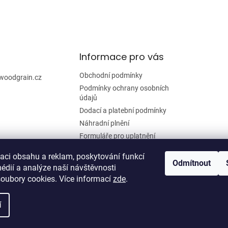
l
á
d
a
c
í
Informace pro vás
p
r
Obchodní podmínky
woodgrain.cz
v
Podmínky ochrany osobních
k
údajů
y
Dodací a platební podmínky
v
ý
Náhradní plnění
p
Formuláře pro uplatnění
i
reklamace a odstoupení od
s
smlouvy
zaci obsahu a reklam, poskytování funkcí
u
Odmítnout
édií a analýze naší návštěvnosti
Moje objednávka
oubory cookies. Více informací
zde
.
í
zena.
Upravit nastavení cookies