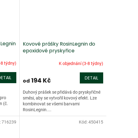
nLegnin
Kovové prášky RosinLegnin do
epoxidové pryskyřice
-8 týdny)
K objednání (3-8 týdny)
DETAIL
DETAIL
194 Kč
od
Duhový prášek se přidává do pryskyřičné
 pro
směsi, aby se vytvořil kovový efekt. Lze
n (č.
kombinovat se všemi barvami
RosinLegnin....
:
716239
Kód:
450415