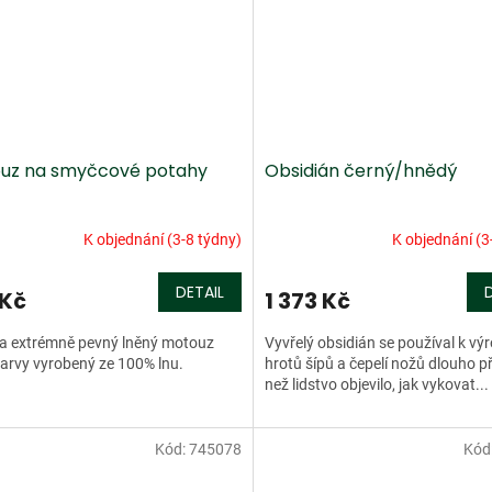
uz na smyčcové potahy
Obsidián černý/hnědý
K objednání (3-8 týdny)
K objednání (3
DETAIL
 Kč
1 373 Kč
 a extrémně pevný lněný motouz
Vyvřelý obsidián se používal k vý
arvy vyrobený ze 100% lnu.
hrotů šípů a čepelí nožů dlouho p
než lidstvo objevilo, jak vykovat...
Kód:
745078
Kód