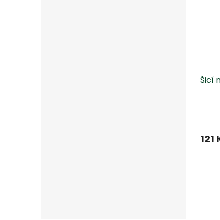
Šicí 
121 