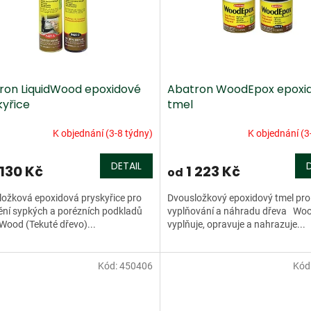
ron LiquidWood epoxidové
Abatron WoodEpox epoxi
kyřice
tmel
K objednání (3-8 týdny)
K objednání (3
DETAIL
 130 Kč
1 223 Kč
od
ožková epoxidová pryskyřice pro
Dvousložkový epoxidový tmel pro
ění sypkých a porézních podkladů
vyplňování a náhradu dřeva Wo
Wood (Tekuté dřevo)...
vyplňuje, opravuje a nahrazuje...
Kód:
450406
Kód