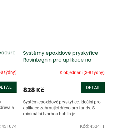
ovacure
Systémy epoxidové pryskyřice
RosinLegnin pro aplikace na
dřevo
-8 týdny)
K objednání (3-8 týdny)
DETAIL
DETAIL
828 Kč
a
Systém epoxidové pryskyřice, ideální pro
 dřeva a
aplikace zahrnující dřevo pro fandy. S
minimální tvorbou bublin je...
:
431074
Kód:
450411