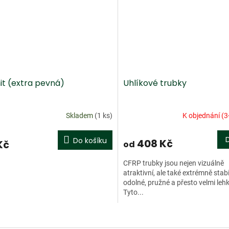
nit (extra pevná)
Uhlíkové trubky
Skladem
(1 ks)
K objednání (3
Do košíku
408 Kč
Kč
od
CFRP trubky jsou nejen vizuálně
atraktivní, ale také extrémně stabi
odolné, pružné a přesto velmi lehk
Tyto...
O
v