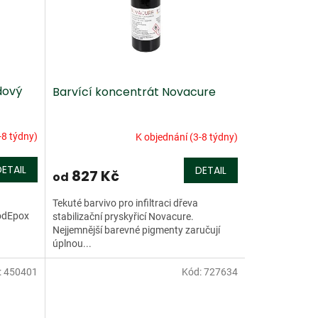
dový
Barvící koncentrát Novacure
-8 týdny)
K objednání (3-8 týdny)
DETAIL
DETAIL
827 Kč
od
Tekuté barvivo pro infiltraci dřeva
odEpox
stabilizační pryskyřicí Novacure.
Nejjemnější barevné pigmenty zaručují
úplnou...
:
450401
Kód:
727634