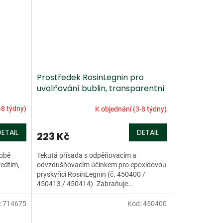
Prostředek RosinLegnin pro
uvolňování bublin, transparentní
-8 týdny)
K objednání (3-8 týdny)
DETAIL
DETAIL
223 Kč
robě
Tekutá přísada s odpěňovacím a
ředtím,
odvzdušňovacím účinkem pro epoxidovou
pryskyřici RosinLegnin (č. 450400 /
450413 / 450414). Zabraňuje...
:
714675
Kód:
450400