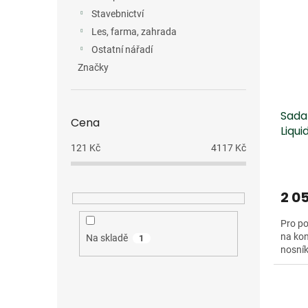
Stavebnictví
Les, farma, zahrada
Ostatní nářadí
Značky
Sada
Cena
Liqu
121
Kč
4117
Kč
2 0
Pro po
na kon
Na skladě
1
nosník