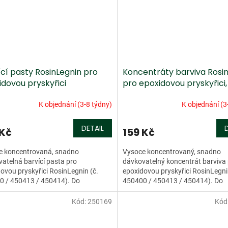
cí pasty RosinLegnin pro
Koncentráty barviva Rosi
idovou pryskyřici
pro epoxidovou pryskyřici,
transparentní
K objednání (3-8 týdny)
K objednání (3
DETAIL
 Kč
159 Kč
e koncentrovaná, snadno
Vysoce koncentrovaný, snadno
atelná barvící pasta pro
dávkovatelný koncentrát barviva
ovou pryskyřici RosinLegnin (č.
epoxidovou pryskyřici RosinLegni
0 / 450413 / 450414). Do
450400 / 450413 / 450414). Do
řice se...
pryskyřice se...
Kód:
250169
Kód