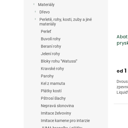
s
o
n
Materiály
p
d
e
r
u
Dřevo
l
o
k
Perletě, rohy, kosti, zuby a jiné
d
t
materiály
u
ů
Perleť
Abat
k
Buvolí rohy
prys
t
Beraní rohy
ů
Jelení rohy
Bloky rohu "Watussi"
Kravské rohy
1
od
Parohy
Dvousl
Kel z mamuta
zpevn
Plátky kostí
Liquid
Pštrosí šlachy
Nepravá slonovina
Imitace želvoviny
Imitace kamene pro intarzie