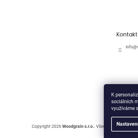
Z
á
p
a
t
Kontakt
í
info
@
K personali
sociálních m
využíváme s
Nastaven
Copyright 2026
Woodgrain s.r.o.
. Všechna práva vyhra