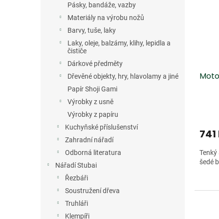
Pásky, bandáže, vazby
Materiály na výrobu nožů
Barvy, tuše, laky
Laky, oleje, balzámy, klihy, lepidla a
čističe
Dárkové předměty
Moto
Dřevěné objekty, hry, hlavolamy a jiné
Papír Shoji Gami
Výrobky z usně
Výrobky z papíru
Kuchyňské příslušenství
741
Zahradní nářadí
Tenký
Odborná literatura
šedé b
Nářadí Stubai
Řezbáři
Soustružení dřeva
Truhláři
Klempíři