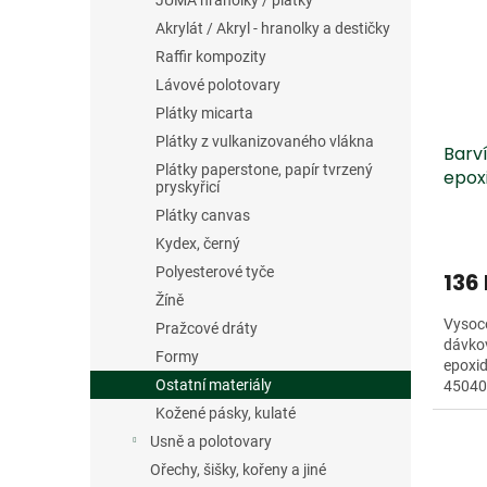
JUMA hranolky / plátky
Akrylát / Akryl - hranolky a destičky
Raffir kompozity
Lávové polotovary
Plátky micarta
Plátky z vulkanizovaného vlákna
Barví
Plátky paperstone, papír tvrzený
epox
pryskyřicí
Plátky canvas
Kydex, černý
Polyesterové tyče
136
Žíně
Vysoc
Pražcové dráty
dávkov
Formy
epoxid
Ostatní materiály
45040
prysky
Kožené pásky, kulaté
Usně a polotovary
Ořechy, šišky, kořeny a jiné