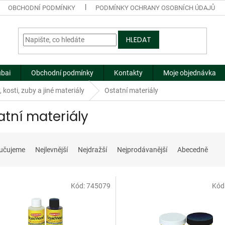
OBCHODNÍ PODMÍNKY
PODMÍNKY OCHRANY OSOBNÍCH ÚDAJŮ
HLEDAT
ubai
Obchodní podmínky
Kontakty
Moje objednávka
, kosti, zuby a jiné materiály
Ostatní materiály
atní materiály
učujeme
Nejlevnější
Nejdražší
Nejprodávanější
Abecedně
Kód:
745079
Kód