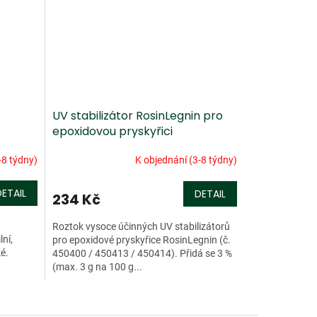
UV stabilizátor RosinLegnin pro
epoxidovou pryskyřici
-8 týdny)
K objednání (3-8 týdny)
DETAIL
DETAIL
234 Kč
Roztok vysoce účinných UV stabilizátorů
lní,
pro epoxidové pryskyřice RosinLegnin (č.
é.
450400 / 450413 / 450414). Přidá se 3 %
(max. 3 g na 100 g...