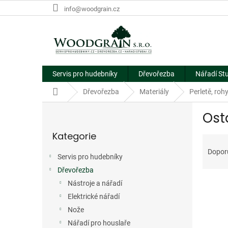
Přejít
info@woodgrain.cz
na
obsah
Servis pro hudebníky
Dřevořezba
Nářadí St
Domů
Dřevořezba
Materiály
Perletě, rohy
P
Ost
o
Přeskočit
s
Kategorie
kategorie
Ř
t
a
r
Dopor
Servis pro hudebníky
z
a
e
Dřevořezba
n
V
n
n
Nástroje a nářadí
ý
í
í
Elektrické nářadí
p
p
p
Nože
i
r
a
Nářadí pro houslaře