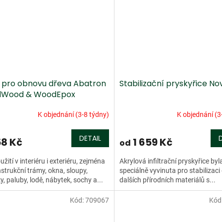
 pro obnovu dřeva Abatron
Stabilizační pryskyřice N
idWood & WoodEpox
K objednání (3-8 týdny)
K objednání (3
DETAIL
58 Kč
1 659 Kč
od
užití v interiéru i exteriéru, zejména
Akrylová infiltrační pryskyřice byl
strukční trámy, okna, sloupy,
speciálně vyvinuta pro stabilizaci
y, paluby, lodě, nábytek, sochy a...
dalších přírodních materiálů s...
Kód:
709067
Kód