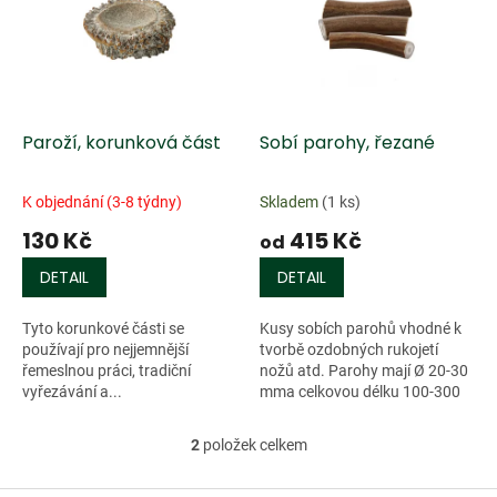
k
i
t
s
ů
p
r
o
d
Paroží, korunková část
Sobí parohy, řezané
u
k
K objednání (3-8 týdny)
Skladem
(1 ks)
t
130 Kč
415 Kč
ů
od
DETAIL
DETAIL
Tyto korunkové části se
Kusy sobích parohů vhodné k
používají pro nejjemnější
tvorbě ozdobných rukojetí
řemeslnou práci, tradiční
nožů atd. Parohy mají Ø 20-30
vyřezávání a...
mma celkovou délku 100-300
mm.
2
položek celkem
O
v
l