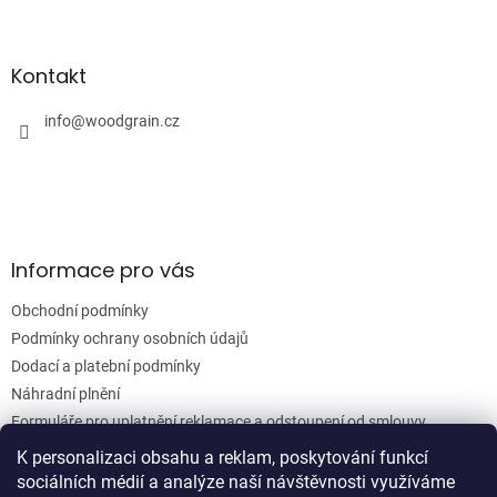
Z
á
á
d
p
a
a
Kontakt
c
t
í
í
info
@
woodgrain.cz
p
r
v
k
y
v
ý
Informace pro vás
p
i
Obchodní podmínky
s
u
Podmínky ochrany osobních údajů
Dodací a platební podmínky
Náhradní plnění
Formuláře pro uplatnění reklamace a odstoupení od smlouvy
Moje objednávka
K personalizaci obsahu a reklam, poskytování funkcí
sociálních médií a analýze naší návštěvnosti využíváme