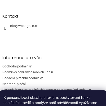
Z
á
á
d
p
a
a
Kontakt
c
t
í
í
info
@
woodgrain.cz
p
r
v
k
y
v
ý
Informace pro vás
p
i
Obchodní podmínky
s
u
Podmínky ochrany osobních údajů
Dodací a platební podmínky
Náhradní plnění
Formuláře pro uplatnění reklamace a odstoupení od smlouvy
Moje objednávka
K personalizaci obsahu a reklam, poskytování funkcí
sociálních médií a analýze naší návštěvnosti využíváme