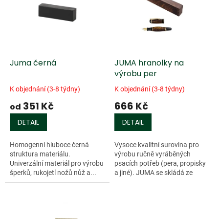
k
i
t
s
ů
p
r
o
d
Juma černá
JUMA hranolky na
u
výrobu per
k
K objednání (3-8 týdny)
K objednání (3-8 týdny)
t
351 Kč
666 Kč
ů
od
DETAIL
DETAIL
Homogenní hluboce černá
Vysoce kvalitní surovina pro
struktura materiálu.
výrobu ručně vyráběných
Univerzální materiál pro výrobu
psacích potřeb (pera, propisky
šperků, rukojetí nožů nůž a...
a jiné). JUMA se skládá ze
směsi...