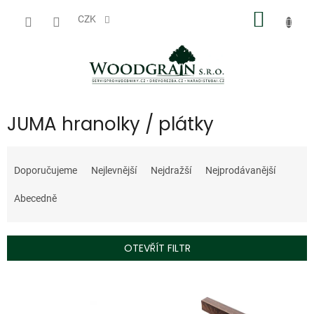
Přejít
NÁKUP
na
CZK
obsah
KOŠÍK
JUMA hranolky / plátky
Ř
a
Doporučujeme
Nejlevnější
Nejdražší
Nejprodávanější
z
e
Abecedně
n
í
p
OTEVŘÍT FILTR
r
o
V
d
ý
u
p