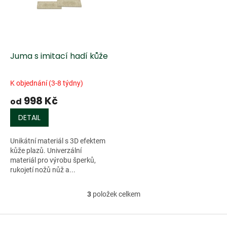
Juma s imitací hadí kůže
K objednání (3-8 týdny)
998 Kč
od
DETAIL
Unikátní materiál s 3D efektem
kůže plazů. Univerzální
materiál pro výrobu šperků,
rukojetí nožů nůž a...
3
položek celkem
O
v
l
Z