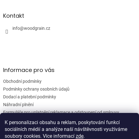
á
á
d
p
a
a
Kontakt
c
t
í
í
info
@
woodgrain.cz
p
r
v
k
y
v
ý
Informace pro vás
p
i
Obchodní podmínky
s
u
Podmínky ochrany osobních údajů
Dodací a platební podmínky
Náhradní plnění
Formuláře pro uplatnění reklamace a odstoupení od smlouvy
Moje objednávka
K personalizaci obsahu a reklam, poskytování funkcí
sociálních médií a analýze naší návštěvnosti využíváme
soubory cookies. Více informací
zde
.