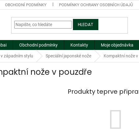
OBCHODNÍ PODMÍNKY
PODMÍNKY OCHRANY OSOBNÍCH ÚDAJŮ
HLEDAT
ubai
Obchodní podmínky
Kontakty
Moje objednávka
v západním stylu
Speciální japonské nože
Kompaktní nože v
paktní nože v pouzdře
Produkty teprve připr