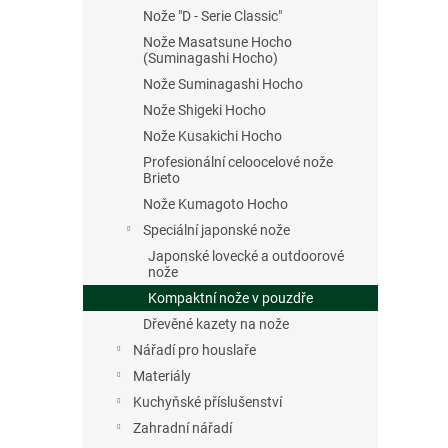
Nože "D - Serie Classic"
Nože Masatsune Hocho
(Suminagashi Hocho)
Nože Suminagashi Hocho
Nože Shigeki Hocho
Nože Kusakichi Hocho
Profesionální celoocelové nože
Brieto
Nože Kumagoto Hocho
Speciální japonské nože
Japonské lovecké a outdoorové
nože
Kompaktní nože v pouzdře
Dřevěné kazety na nože
Nářadí pro houslaře
Materiály
Kuchyňské příslušenství
Zahradní nářadí