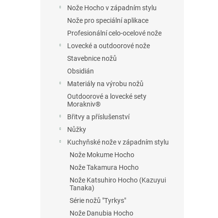
n
Nože Hocho v západním stylu
e
Nože pro speciální aplikace
l
Profesionální celo-ocelové nože
Lovecké a outdoorové nože
Stavebnice nožů
Obsidián
Materiály na výrobu nožů
Outdoorové a lovecké sety
Morakniv®
Břitvy a příslušenství
Nůžky
Kuchyňské nože v západním stylu
Nože Mokume Hocho
Nože Takamura Hocho
Nože Katsuhiro Hocho (Kazuyui
Tanaka)
Série nožů "Tyrkys"
Nože Danubia Hocho