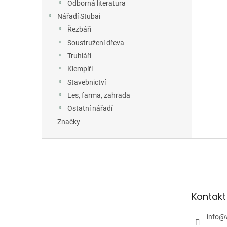
Odborná literatura
Nářadí Stubai
Řezbáři
Soustružení dřeva
Truhláři
Klempíři
Stavebnictví
Les, farma, zahrada
Ostatní nářadí
Značky
Z
á
p
a
t
Kontakt
í
info
@