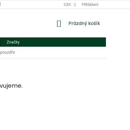
DODACÍ A PLATEBNÍ PODMÍNKY
CZK
NÁHRADNÍ PLNĚNÍ
Přihlášení
FORMUL
NÁKUPNÍ
Prázdný košík
KOŠÍK
Značky
 pouzdře
avujeme.