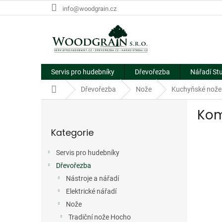
Přejít
info@woodgrain.cz
na
obsah
Servis pro hudebníky
Dřevořezba
Nářadí St
Domů
Dřevořezba
Nože
Kuchyňské nože 
P
Kom
o
Přeskočit
s
Kategorie
kategorie
t
r
Servis pro hudebníky
a
Dřevořezba
n
n
Nástroje a nářadí
í
Elektrické nářadí
p
Nože
a
Tradiční nože Hocho