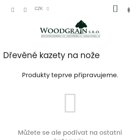
Přejít
NÁKUP
na
CZK
obsah
KOŠÍK
Dřevěné kazety na nože
Produkty teprve připravujeme.
Můžete se ale podívat na ostatní