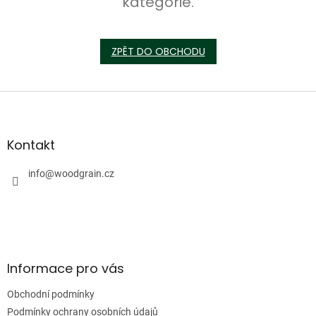
kategorie.
ZPĚT DO OBCHODU
Z
á
p
a
Kontakt
t
í
info
@
woodgrain.cz
Informace pro vás
Obchodní podmínky
Podmínky ochrany osobních údajů