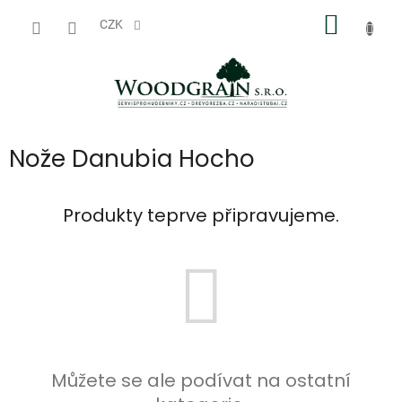
Přejít
NÁKUP
na
CZK
obsah
KOŠÍK
Nože Danubia Hocho
Produkty teprve připravujeme.
Můžete se ale podívat na ostatní