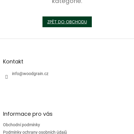
kategorie.
ZPĚT DO OBCHODU
Z
á
p
a
Kontakt
t
í
info
@
woodgrain.cz
Informace pro vás
Obchodní podmínky
Podmínky ochrany osobních údajů