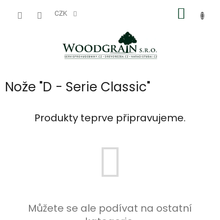
Přejít
NÁKUP
na
CZK
obsah
KOŠÍK
Nože "D - Serie Classic"
Produkty teprve připravujeme.
Můžete se ale podívat na ostatní