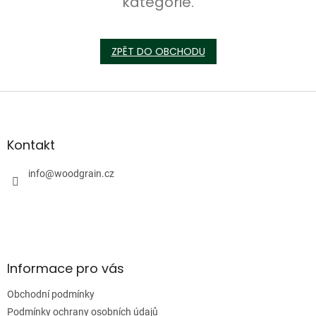
kategorie.
ZPĚT DO OBCHODU
Z
á
p
a
Kontakt
t
í
info
@
woodgrain.cz
Informace pro vás
Obchodní podmínky
Podmínky ochrany osobních údajů