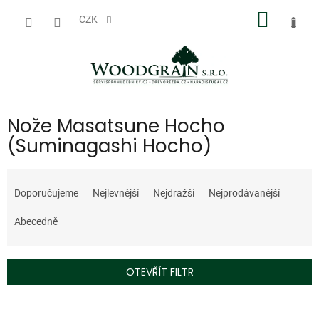
Přejít
NÁKUP
na
CZK
obsah
KOŠÍK
Nože Masatsune Hocho
(Suminagashi Hocho)
Ř
a
Doporučujeme
Nejlevnější
Nejdražší
Nejprodávanější
z
e
Abecedně
n
í
p
OTEVŘÍT FILTR
r
o
V
d
Doprodej