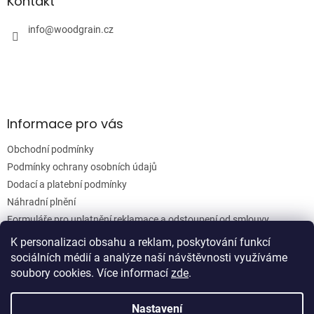
a
Kontakt
c
t
í
í
info
@
woodgrain.cz
p
r
v
k
y
v
ý
Informace pro vás
p
i
Obchodní podmínky
s
u
Podmínky ochrany osobních údajů
Dodací a platební podmínky
Náhradní plnění
Formuláře pro uplatnění reklamace a odstoupení od smlouvy
Moje objednávka
K personalizaci obsahu a reklam, poskytování funkcí
sociálních médií a analýze naší návštěvnosti využíváme
soubory cookies. Více informací
zde
.
Vytvořil Shoptet
Nastavení