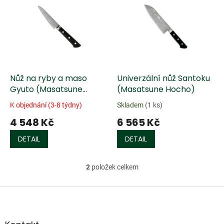
ý
u
p
k
i
t
s
ů
p
r
o
d
Nůž na ryby a maso
Univerzální nůž Santoku
u
Gyuto (Masatsune
(Masatsune Hocho)
k
Hocho) - 105 mm
K objednání (3-8 týdny)
Skladem
(1 ks)
t
4 548 Kč
6 565 Kč
ů
DETAIL
DETAIL
2
položek celkem
O
v
l
Z
á
á
d
p
a