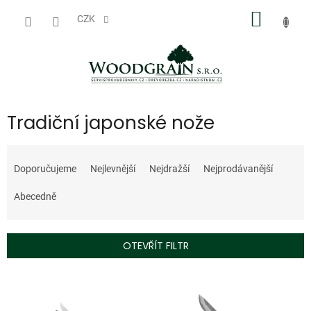
Přejít
NÁKUP
na
CZK
obsah
KOŠÍK
Tradiční japonské nože
Ř
a
Doporučujeme
Nejlevnější
Nejdražší
Nejprodávanější
z
e
Abecedně
n
í
p
OTEVŘÍT FILTR
r
o
V
d
ý
u
p