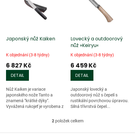
k
i
t
s
ů
p
r
o
d
Japonský nůž Kaiken
Lovecký a outdoorový
u
nůž »Keiryu«
k
K objednání (3-8 týdny)
K objednání (3-8 týdny)
t
6 827 Kč
6 459 Kč
ů
DETAIL
DETAIL
Nůž Kaiken je variace
Japonský lovecký a
japonského nože Tanto a
outdoorový nůž s čepelí s
znamená "krátké dýky".
rustikální povrchovou úpravou.
Vyvážená rukojeť je vyrobena z
Silná třívrstvá čepel...
odolného...
2
položek celkem
O
v
l