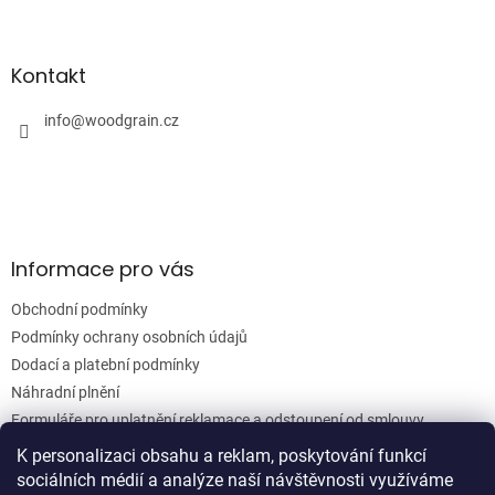
Z
á
á
d
p
a
a
Kontakt
c
t
í
í
info
@
woodgrain.cz
p
r
v
k
y
v
ý
Informace pro vás
p
i
Obchodní podmínky
s
u
Podmínky ochrany osobních údajů
Dodací a platební podmínky
Náhradní plnění
Formuláře pro uplatnění reklamace a odstoupení od smlouvy
Moje objednávka
K personalizaci obsahu a reklam, poskytování funkcí
sociálních médií a analýze naší návštěvnosti využíváme