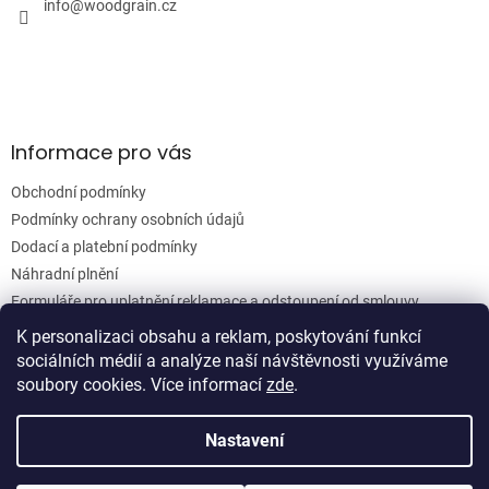
í
info
@
woodgrain.cz
k
y
v
ý
p
i
s
Informace pro vás
u
Obchodní podmínky
Podmínky ochrany osobních údajů
Dodací a platební podmínky
Náhradní plnění
Formuláře pro uplatnění reklamace a odstoupení od smlouvy
Moje objednávka
K personalizaci obsahu a reklam, poskytování funkcí
sociálních médií a analýze naší návštěvnosti využíváme
soubory cookies. Více informací
zde
.
Vytvořil Shoptet
Nastavení