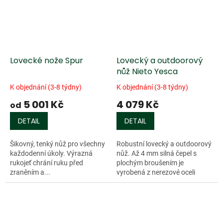
Lovecké nože Spur
Lovecký a outdoorový
nůž Nieto Yesca
K objednání (3-8 týdny)
K objednání (3-8 týdny)
5 001 Kč
4 079 Kč
od
DETAIL
DETAIL
Šikovný, tenký nůž pro všechny
Robustní lovecký a outdoorový
každodenní úkoly. Výrazná
nůž. Až 4 mm silná čepel s
rukojeť chrání ruku před
plochým broušením je
zraněním a...
vyrobená z nerezové oceli
1.4116 a...