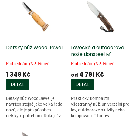
ý
u
p
k
i
t
s
ů
p
r
o
d
Dětský nůž Wood Jewel
Lovecké a outdoorové
u
nože Lionsteel M1
k
K objednání (3-8 týdny)
K objednání (3-8 týdny)
t
1 349 Kč
4 781 Kč
ů
od
DETAIL
DETAIL
Dětský nůž Wood Jewel je
Praktický, kompaktní
navržen stejně jako velká řada
všestranný nůž, univerzální pro
nožů, ale je přizpůsoben
lov, outdoorové aktivity nebo
dětským potřebám. Rukojeť z
kempování. Titanová...
masurské břízy, kůže a...