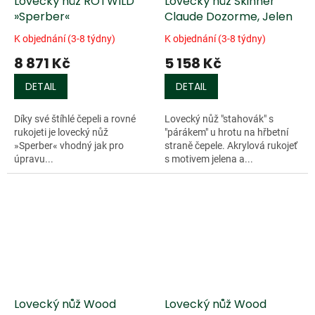
Lovecký nůž ROTWILD
Lovecký nůž Skinner
»Sperber«
Claude Dozorme, Jelen
K objednání (3-8 týdny)
K objednání (3-8 týdny)
8 871 Kč
5 158 Kč
DETAIL
DETAIL
Díky své štíhlé čepeli a rovné
Lovecký nůž "stahovák" s
rukojeti je lovecký nůž
"párákem" u hrotu na hřbetní
»Sperber« vhodný jak pro
straně čepele. Akrylová rukojeť
úpravu...
s motivem jelena a...
Lovecký nůž Wood
Lovecký nůž Wood