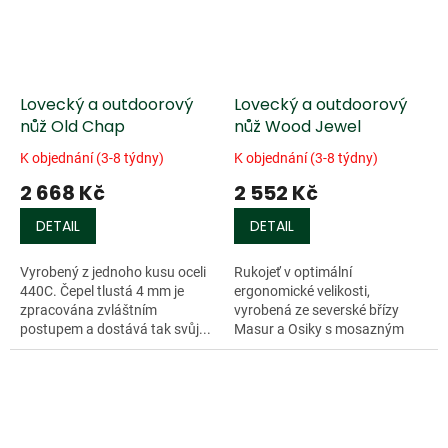
Lovecký a outdoorový
Lovecký a outdoorový
nůž Old Chap
nůž Wood Jewel
K objednání (3-8 týdny)
K objednání (3-8 týdny)
2 668 Kč
2 552 Kč
DETAIL
DETAIL
Vyrobený z jednoho kusu oceli
Rukojeť v optimální
440C. Čepel tlustá 4 mm je
ergonomické velikosti,
zpracována zvláštním
vyrobená ze severské břízy
postupem a dostává tak svůj...
Masur a Osiky s mosazným
kroužkem. Čepel je ze snadno...