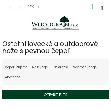
Přejít
NÁKUP
na
CZK
obsah
KOŠÍK
Ostatní lovecké a outdoorové
nože s pevnou čepelí
Ř
a
Doporučujeme
Nejlevnější
Nejdražší
Nejprodávanější
z
e
Abecedně
n
í
p
OTEVŘÍT FILTR
r
o
V
d