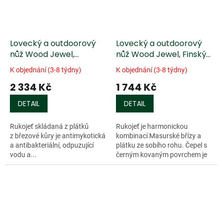
Lovecký a outdoorový
Lovecký a outdoorový
nůž Wood Jewel,
nůž Wood Jewel, Finský
březová kůra
špic
K objednání (3-8 týdny)
K objednání (3-8 týdny)
2 334 Kč
1 744 Kč
DETAIL
DETAIL
Rukojeť skládaná z plátků
Rukojeť je harmonickou
z březové kůry je antimykotická
kombinací Masurské břízy a
a antibakteriální, odpuzující
plátku ze sobího rohu. Čepel s
vodu a...
černým kovaným povrchem je
vyrobena z...