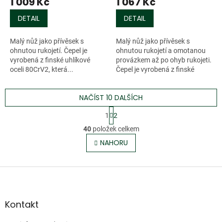
1 009 Kč
1 067 Kč
DETAIL
DETAIL
Malý nůž jako přívěsek s
Malý nůž jako přívěsek s
ohnutou rukojetí. Čepel je
ohnutou rukojetí a omotanou
vyrobená z finské uhlíkové
provázkem až po ohyb rukojeti.
oceli 80CrV2, která...
Čepel je vyrobená z finské
uhlíkové...
NAČÍST 10 DALŠÍCH
S
1
2
t
O
r
40
položek celkem
v
á
l
NAHORU
n
á
k
o
d
v
Z
a
á
c
á
n
í
p
í
p
a
Kontakt
r
t
v