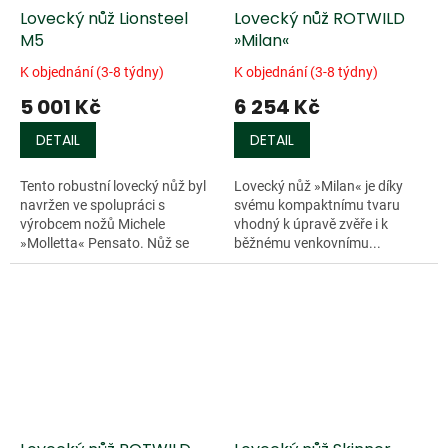
Lovecký nůž Lionsteel
Lovecký nůž ROTWILD
M5
»Milan«
K objednání (3-8 týdny)
K objednání (3-8 týdny)
5 001 Kč
6 254 Kč
DETAIL
DETAIL
Tento robustní lovecký nůž byl
Lovecký nůž »Milan« je díky
navržen ve spolupráci s
svému kompaktnímu tvaru
výrobcem nožů Michele
vhodný k úpravě zvěře i k
»Molletta« Pensato. Nůž se
běžnému venkovnímu...
velmi pohodlně drží a jeho...