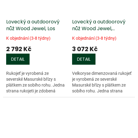
Lovecký a outdoorový
Lovecký a outdoorový
nůž Wood Jewel, Los
nůž Wood Jewel,
Medvěd
K objednání (3-8 týdny)
K objednání (3-8 týdny)
2 792 Kč
3 072 Kč
DETAIL
DETAIL
Rukojeť je vyrobená ze
Velkoryse dimenzovaná rukojeť
severské Masurské břízy s
je vyrobená ze severské
plátkem ze sobího rohu. Jedna
Masurské břízy s plátkem ze
strana rukojeti je zdobená
sobího rohu. Jedna strana
motivem losa. Čepel s...
rukojeti je...