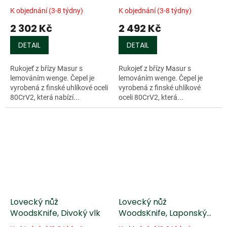
medvěd
K objednání (3-8 týdny)
K objednání (3-8 týdny)
2 302 Kč
2 492 Kč
DETAIL
DETAIL
Rukojeť z břízy Masur s
Rukojeť z břízy Masur s
lemováním wenge. Čepel je
lemováním wenge. Čepel je
vyrobená z finské uhlíkové oceli
vyrobená z finské uhlíkové
80CrV2, která nabízí...
oceli 80CrV2, která...
Lovecký nůž
Lovecký nůž
WoodsKnife, Divoký vlk
WoodsKnife, Laponský
nůž