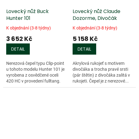
Lovecký nůž Buck
Lovecký nůž Claude
Hunter 101
Dozorme, Divočák
K objednání (3-8 týdny)
K objednání (3-8 týdny)
3 652 Kč
5 158 Kč
DETAIL
DETAIL
Nerezová čepel typu Clip-point
Akrylová rukojeť s motivem
u tohoto modelu Hunter 101 je
divočáka a trocha pravé srsti
vyrobena z osvědčené oceli
(pár štětin) z divočáka zalitá v
420 HC v provedení fulltang.
rukojeti. Čepel je z nerezové...
Rukojeť je vyrobena z...