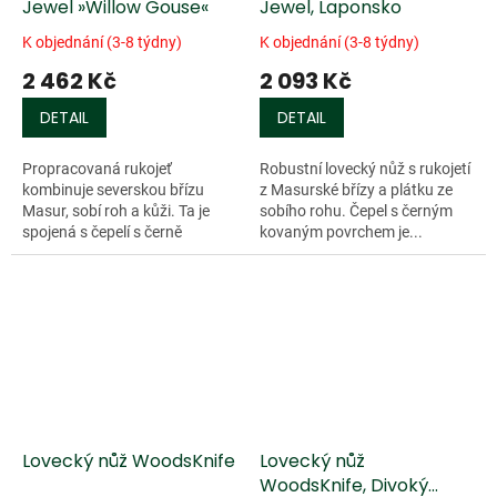
Jewel »Willow Gouse«
Jewel, Laponsko
K objednání (3-8 týdny)
K objednání (3-8 týdny)
2 462 Kč
2 093 Kč
DETAIL
DETAIL
Propracovaná rukojeť
Robustní lovecký nůž s rukojetí
kombinuje severskou břízu
z Masurské břízy a plátku ze
Masur, sobí roh a kůži. Ta je
sobího rohu. Čepel s černým
spojená s čepelí s černě
kovaným povrchem je...
kovaným povrchem
mosaznou...
Lovecký nůž WoodsKnife
Lovecký nůž
WoodsKnife, Divoký