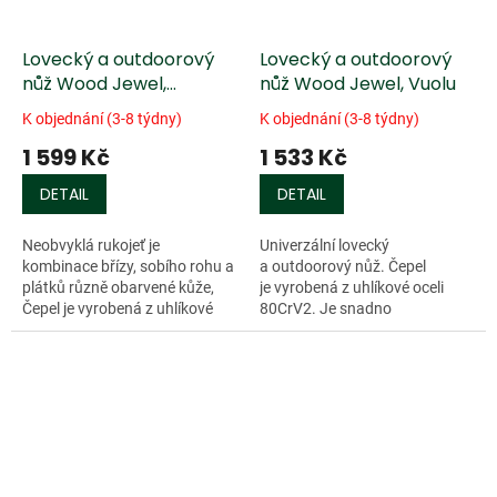
Lovecký a outdoorový
Lovecký a outdoorový
nůž Wood Jewel,
nůž Wood Jewel, Vuolu
Rainbow
K objednání (3-8 týdny)
K objednání (3-8 týdny)
1 599 Kč
1 533 Kč
DETAIL
DETAIL
Neobvyklá rukojeť je
Univerzální lovecký
kombinace břízy, sobího rohu a
a outdoorový nůž. Čepel
plátků různě obarvené kůže,
je vyrobená z uhlíkové oceli
Čepel je vyrobená z uhlíkové
80CrV2. Je snadno
oceli...
naostřitelná...