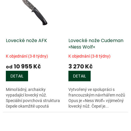
Lovecké nože AFK
Lovecké nože Cudeman
»Ness Wolf«
K objednání (3-8 týdny)
K objednání (3-8 týdny)
10 955 Kč
3 270 Kč
od
DETAIL
DETAIL
Mimořádný, archaicky
Vytvořený ve spolupráci s
vypadající lovecký nůž.
francouzským návrhářem nožů
Speciální povrchová struktura
Opus je »Ness Wolf« výjimečný
čepele okamžitě upoutá
lovecký nůž. Čepel je...
pozornost....