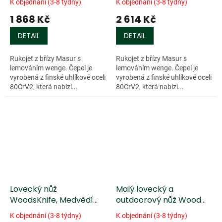
K objednání (3-8 týdny)
K objednání (3-8 týdny)
1 868 Kč
2 614 Kč
DETAIL
DETAIL
Rukojeť z břízy Masur s
Rukojeť z břízy Masur s
lemováním wenge. Čepel je
lemováním wenge. Čepel je
vyrobená z finské uhlíkové oceli
vyrobená z finské uhlíkové oceli
80CrV2, která nabízí...
80CrV2, která nabízí...
Lovecký nůž
Malý lovecký a
WoodsKnife, Medvědí
outdoorový nůž Wood
tlapa
Jewel
K objednání (3-8 týdny)
K objednání (3-8 týdny)