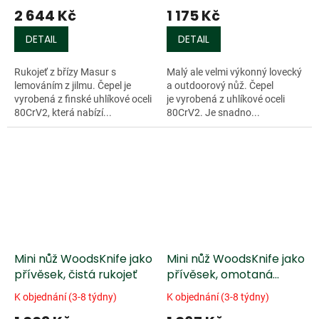
2 644 Kč
1 175 Kč
DETAIL
DETAIL
Rukojeť z břízy Masur s
Malý ale velmi výkonný lovecký
lemováním z jilmu. Čepel je
a outdoorový nůž. Čepel
vyrobená z finské uhlíkové oceli
je vyrobená z uhlíkové oceli
80CrV2, která nabízí...
80CrV2. Je snadno...
Mini nůž WoodsKnife jako
Mini nůž WoodsKnife jako
přívěsek, čistá rukojeť
přívěsek, omotaná
rukojeť
K objednání (3-8 týdny)
K objednání (3-8 týdny)