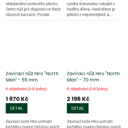
skládaného ocelového plechu.
vyniká dokonalou rukojetí z
Tento nůž je k dispozici ve třech
hadího dřeva. Hadí dřevo je
různých barvách. Povlak
jedním z nejcennějších a...
rukojeti je ze...
Zavírací nůž Hiro "North
Zavírací nůž Hiro "North
Man" - 55 mm
Man" - 70 mm
K objednání (3-8 týdny)
K objednání (3-8 týdny)
1 970 Kč
2 196 Kč
DETAIL
DETAIL
Zavírací nože Hiro uchvátí
Zavírací nože Hiro uchvátí
každého znalce čistotou svých
každého znalce čistotou svých