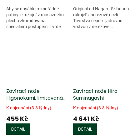
Aby se dosáhlo mimořádné
Originál od Nagao Skládaná
patiny je rukojeť z mosazného
rukojeť z nerezové oceli.
plechu zkorodovaná
Třívrstvá čepel s jádrovou
speciálním postupem. Tvrdé
vrstvou z nerezové...
jádro čepele je vyrobené z
modré papírové oceli a je
obklopené dvěma...
Zavírací nože
Zavírací nože Hiro
Higonokami, limitovaná
Suminagashi
edice
K objednání (3-8 týdny)
K objednání (3-8 týdny)
455 Kč
4 641 Kč
DETAIL
DETAIL