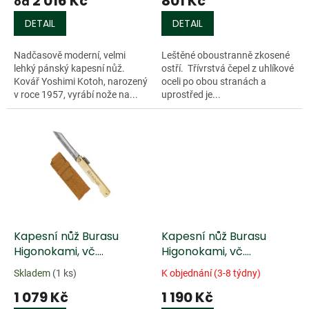
2 016 Kč
801 Kč
ů
od
DETAIL
DETAIL
Nadčasově moderní, velmi
Leštěné oboustranně zkosené
lehký pánský kapesní nůž.
ostří. Třívrstvá čepel z uhlíkové
Kovář Yoshimi Kotoh, narozený
oceli po obou stranách a
v roce 1957, vyrábí nože na...
uprostřed je...
Kapesní nůž Burasu
Kapesní nůž Burasu
Higonokami, vč.
Higonokami, vč.
měkkého koženého
pevného skládacího
Skladem
(1 ks)
K objednání (3-8 týdny)
pouzdra
koženého pouzdra
1 079 Kč
1 190 Kč