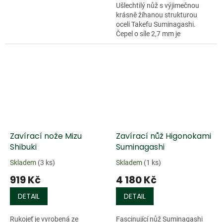
Ušlechtilý nůž s výjimečnou
krásně žíhanou strukturou
oceli Takefu Suminagashi.
Čepel o síle 2,7 mm je
zhotovena ze 17 vrstev oceli
se...
Zavírací nože Mizu
Zavírací nůž Higonokami
Shibuki
Suminagashi
Skladem
(3 ks)
Skladem
(1 ks)
919 Kč
4 180 Kč
DETAIL
DETAIL
Rukojeť je vyrobená ze
Fascinující nůž Suminagashi