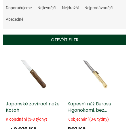
Ř
a
Doporučujeme
Nejlevnější
Nejdražší
Nejprodávanější
z
e
Abecedně
n
í
p
OTEVŘÍT FILTR
r
o
V
d
ý
u
p
k
i
t
s
ů
p
r
o
d
Japonské zavírací nože
Kapesní nůž Burasu
u
Kotoh
Higonokami, bez
k
koženého pouzdra
K objednání (3-8 týdny)
K objednání (3-8 týdny)
t