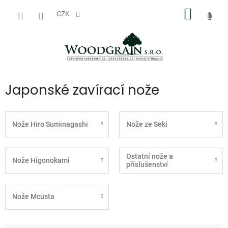
Přejít
NÁKUP
na
CZK
obsah
KOŠÍK
Japonské zavírací nože
Nože Hiro Suminagashi
Nože ze Seki
Ostatní nože a
Nože Higonokami
příslušenství
Nože Mcusta