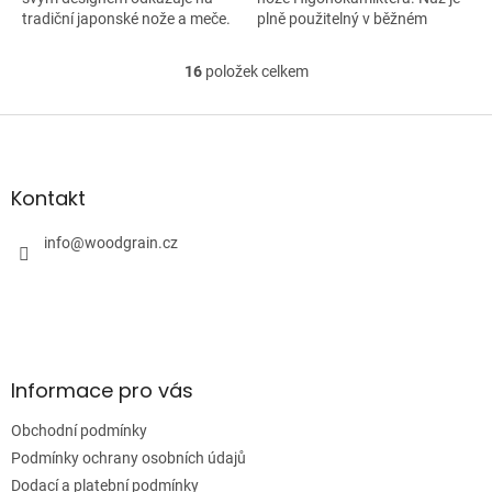
tradiční japonské nože a meče.
plně použitelný v běžném
Je to perfektní nůž pro
životě a stane se z...
obdivovatele japonské kultury.
16
položek celkem
O
Čepel má...
v
l
Z
á
á
d
p
a
a
Kontakt
c
t
í
í
info
@
woodgrain.cz
p
r
v
k
y
v
ý
Informace pro vás
p
i
Obchodní podmínky
s
u
Podmínky ochrany osobních údajů
Dodací a platební podmínky