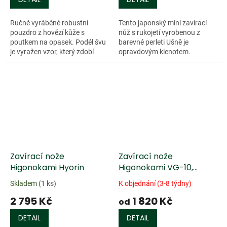
Ručně vyráběné robustní
Tento japonský mini zavírací
pouzdro z hovězí kůže s
nůž s rukojetí vyrobenou z
poutkem na opasek. Podél švu
barevné perleti Ušně je
je vyražen vzor, který zdobí
opravdovým klenotem.
tmavě hnědou...
Uzamykatelná čepel...
Zavírací nože
Zavírací nože
Higonokami Hyorin
Higonokami VG-10,
nerezové
Skladem
(1 ks)
K objednání (3-8 týdny)
2 795 Kč
1 820 Kč
od
DETAIL
DETAIL