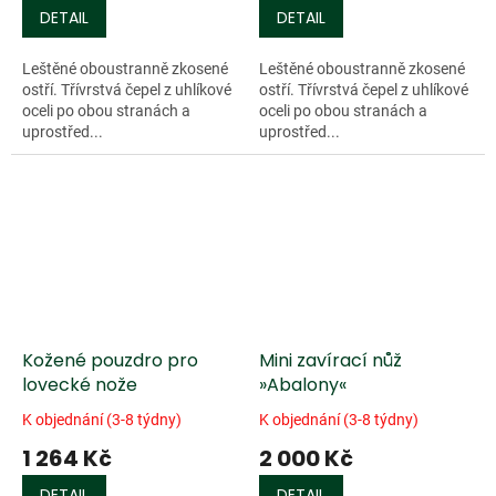
DETAIL
DETAIL
Leštěné oboustranně zkosené
Leštěné oboustranně zkosené
ostří. Třívrstvá čepel z uhlíkové
ostří. Třívrstvá čepel z uhlíkové
oceli po obou stranách a
oceli po obou stranách a
uprostřed...
uprostřed...
Kožené pouzdro pro
Mini zavírací nůž
lovecké nože
»Abalony«
K objednání (3-8 týdny)
K objednání (3-8 týdny)
1 264 Kč
2 000 Kč
DETAIL
DETAIL