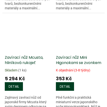
tvarů, bezkonkurenčními
tvarů, bezkonkurenčními
materiály a maximální...
materiály a maximální...
Doprodej
Zavírací nůž Mcusta,
Zavírací nůž Mini
hliníková rukojeť
Higonokami se zvonkem
Skladem
(1 ks)
K objednání (3-8 týdny)
5 294 Kč
353 Kč
DETAIL
DETAIL
Zajímavý zavírací nůž od
Plně funkční a praktická
japonské firmy Mcusta který
miniaturní verze japonského
svým designem odkazuje na
nože Higonokamikterá. Nůž je