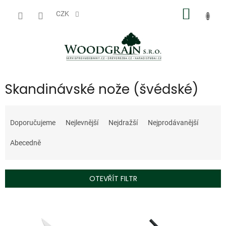
Přejít
NÁKUP
na
CZK
obsah
KOŠÍK
Skandinávské nože (švédské)
Ř
a
Doporučujeme
Nejlevnější
Nejdražší
Nejprodávanější
z
e
Abecedně
n
í
p
OTEVŘÍT FILTR
r
o
V
d
ý
u
p