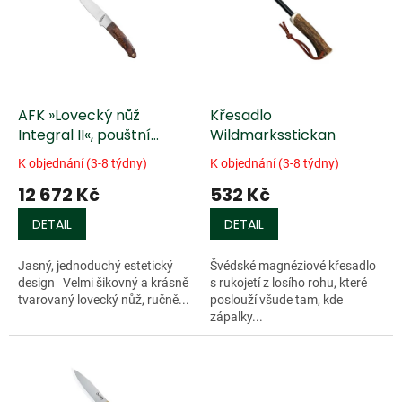
k
i
t
s
ů
p
r
o
d
AFK »Lovecký nůž
Křesadlo
u
Integral II«, pouštní
Wildmarksstickan
k
železné dřevo
K objednání (3-8 týdny)
K objednání (3-8 týdny)
t
12 672 Kč
532 Kč
ů
DETAIL
DETAIL
Jasný, jednoduchý estetický
Švédské magnéziové křesadlo
design Velmi šikovný a krásně
s rukojetí z losího rohu, které
tvarovaný lovecký nůž, ručně...
poslouží všude tam, kde
zápalky...