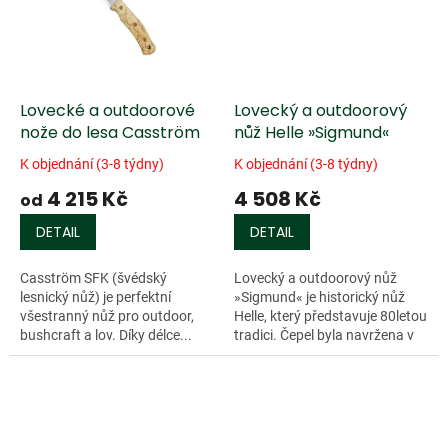
Lovecké a outdoorové
Lovecký a outdoorový
nože do lesa Casström
nůž Helle »Sigmund«
K objednání (3-8 týdny)
K objednání (3-8 týdny)
4 215 Kč
4 508 Kč
od
DETAIL
DETAIL
Casström SFK (švédský
Lovecký a outdoorový nůž
lesnický nůž) je perfektní
»Sigmund« je historický nůž
všestranný nůž pro outdoor,
Helle, který představuje 80letou
bushcraft a lov. Díky délce...
tradici. Čepel byla navržena v
roce 1930...