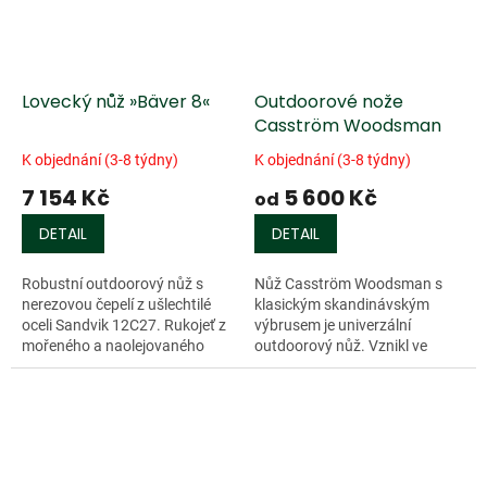
Lovecký nůž »Bäver 8«
Outdoorové nože
Casström Woodsman
K objednání (3-8 týdny)
K objednání (3-8 týdny)
7 154 Kč
5 600 Kč
od
DETAIL
DETAIL
Robustní outdoorový nůž s
Nůž Casström Woodsman s
nerezovou čepelí z ušlechtilé
klasickým skandinávským
oceli Sandvik 12C27. Rukojeť z
výbrusem je univerzální
mořeného a naolejovaného
outdoorový nůž. Vznikl ve
březového...
spolupráci s...