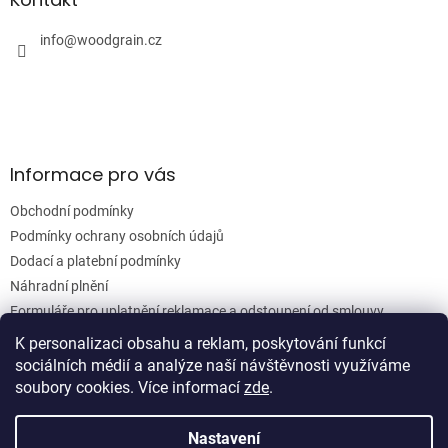
c
t
í
í
info
@
woodgrain.cz
p
r
v
k
y
v
ý
Informace pro vás
p
i
Obchodní podmínky
s
u
Podmínky ochrany osobních údajů
Dodací a platební podmínky
Náhradní plnění
Formuláře pro uplatnění reklamace a odstoupení od smlouvy
Moje objednávka
K personalizaci obsahu a reklam, poskytování funkcí
sociálních médií a analýze naší návštěvnosti využíváme
soubory cookies. Více informací
zde
.
Vytvořil Shoptet
Nastavení