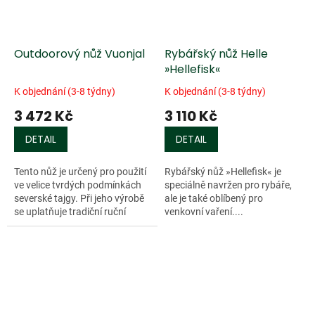
Outdoorový nůž Vuonjal
Rybářský nůž Helle
»Hellefisk«
K objednání (3-8 týdny)
K objednání (3-8 týdny)
3 472 Kč
3 110 Kč
DETAIL
DETAIL
Tento nůž je určený pro použití
Rybářský nůž »Hellefisk« je
ve velice tvrdých podmínkách
speciálně navržen pro rybáře,
severské tajgy. Při jeho výrobě
ale je také oblíbený pro
se uplatňuje tradiční ruční
venkovní vaření....
výrobní postup a jsou k tomu
použity ty nejkvalitnější...