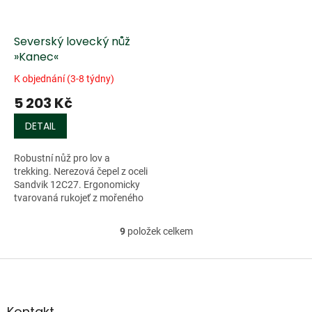
Severský lovecký nůž
»Kanec«
K objednání (3-8 týdny)
5 203 Kč
DETAIL
Robustní nůž pro lov a
trekking. Nerezová čepel z oceli
Sandvik 12C27. Ergonomicky
tvarovaná rukojeť z mořeného
březového dřeva s mosaznou...
9
položek celkem
O
v
l
Z
á
á
d
p
a
a
Kontakt