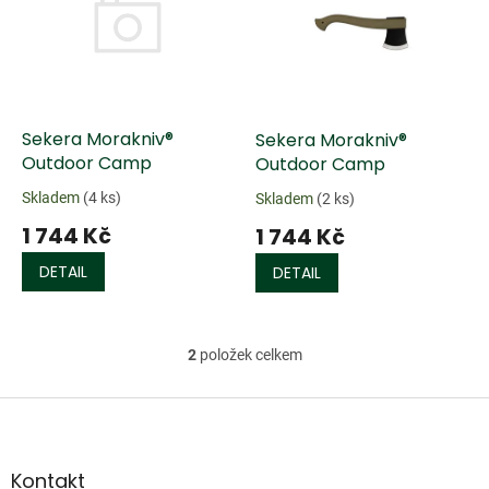
k
i
t
s
ů
p
r
o
d
Sekera Morakniv®
Sekera Morakniv®
u
Outdoor Camp
Outdoor Camp
k
Skladem
(4 ks)
Skladem
(2 ks)
t
1 744 Kč
1 744 Kč
ů
DETAIL
DETAIL
2
položek celkem
O
v
l
Z
á
á
d
p
a
a
Kontakt
c