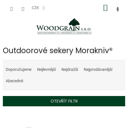
Přejít
NÁKUP
na
CZK
obsah
KOŠÍK
Outdoorové sekery Morakniv®
Ř
a
Doporučujeme
Nejlevnější
Nejdražší
Nejprodávanější
z
e
Abecedně
n
í
p
OTEVŘÍT FILTR
r
o
V
d
ý
u
p