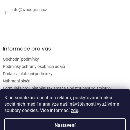
t
í
í
info
@
woodgrain.cz
p
r
v
k
y
v
ý
Informace pro vás
p
i
Obchodní podmínky
s
u
Podmínky ochrany osobních údajů
Dodací a platební podmínky
Náhradní plnění
Formuláře pro uplatnění reklamace a odstoupení od smlouvy
Moje objednávka
K personalizaci obsahu a reklam, poskytování funkcí
sociálních médií a analýze naší návštěvnosti využíváme
soubory cookies. Více informací
zde
.
Vytvořil Shoptet
Nastavení